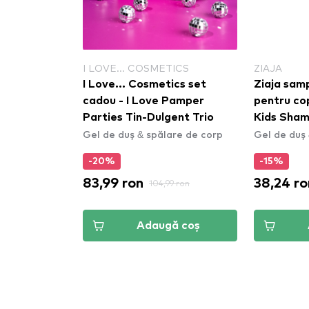
TICS
I LOVE... COSMETICS
ZIAJA
ics set
I Love... Cosmetics set
Ziaja sam
l of You
cadou - I Love Pamper
pentru co
Parties Tin-Dulgent Trio
Kids Sham
are de corp
Gel de duș & spălare de corp
Gel de duș 
-20%
-15%
83,99 ron
38,24 ro
9 ron
104,99 ron
ă coș
Adaugă coș