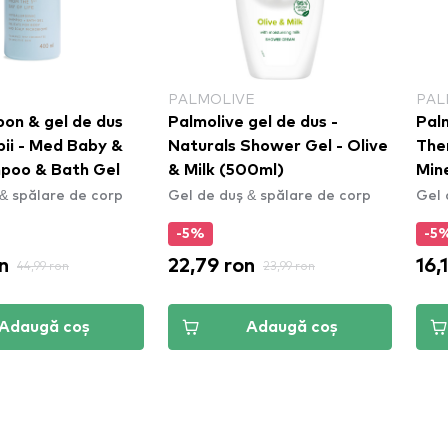
PALMOLIVE
PAL
pon & gel de dus
Palmolive gel de dus -
Palm
pii - Med Baby &
Naturals Shower Gel - Olive
The
poo & Bath Gel
& Milk (500ml)
Min
& spălare de corp
Gel de duș & spălare de corp
Gel 
-5%
-5
n
22,79 ron
16,
44,99 ron
23,99 ron
Adaugă coș
Adaugă coș