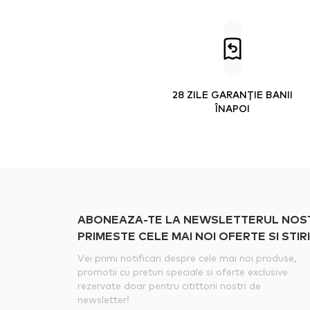
28 ZILE GARANȚIE BANII
ÎNAPOI
ABONEAZA-TE LA NEWSLETTERUL NOSTRU
PRIMESTE CELE MAI NOI OFERTE SI STIRI
Vei primi notificari despre cele mai noi produse,
promotii cu preturi speciale si oferte exclusive
rezervate doar pentru citittorii nostri de
newsletter!