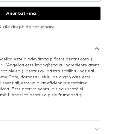
Anuntati-ma
 zile drept de returnare
Angelica este o adevărată plăcere pentru corp și
 L'Angelica este îmbogățită cu ingrediente atent
cat pielea și pentru a-i păstra echilibrul natural.
me Care, datorita uleiului de argan care este
i esentiali, este un aliat eficient in incetinirea
lara. Este potrivit pentru pielea uscată și
remă L'Angelica pentru o piele frumoasă și