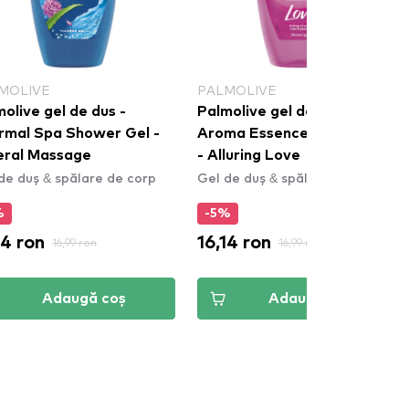
MOLIVE
PALMOLIVE
olive gel de dus -
Palmolive gel de dus -
rmal Spa Shower Gel -
Aroma Essence Shower Gel
eral Massage
- Alluring Love
de duș & spălare de corp
Gel de duș & spălare de corp
%
-5%
14 ron
16,14 ron
16,99 ron
16,99 ron
Adaugă coș
Adaugă coș