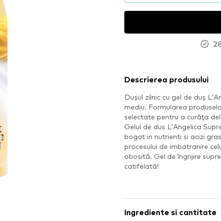
28
Descrierea produsului
Dușul zilnic cu gel de duș L'
mediu. Formularea produselor
selectate pentru a curăța deli
Gelul de dus L'Angelica Supre
bogat in nutrienti si acizi gras
procesului de imbatranire celu
obosită. Gel de îngrijire sup
catifelată!
Ingrediente si cantitate