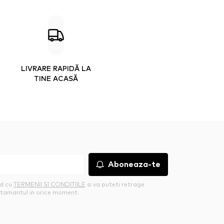
LIVRARE RAPIDĂ LA
TINE ACASĂ
Aboneaza-te
rd cu
TERMENII SI CONDITIILE
si va puteti retrage
tamantul in orice moment.