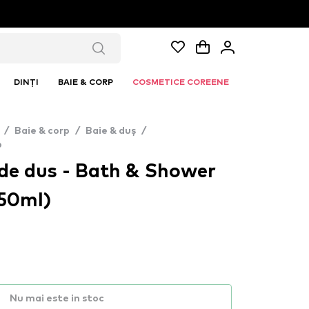
DINȚI
BAIE & CORP
COSMETICE COREENE
/
Baie & corp
/
Baie & duș
/
p
 de dus - Bath & Shower
250ml)
Nu mai este in stoc