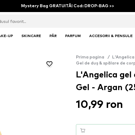
Mystery Bag GRATUITĂ! Cod: DROP-BAG >>
AKE-UP
SKINCARE
PĂR
PARFUM
ACCESORII & PENSULE
Prima pagina
/
L'Angelica
Gel de duș & spălare de cor
L'Angelica gel
Gel - Argan (
10,99 ron