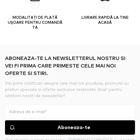
MODALITAȚI DE PLATĂ
LIVRARE RAPIDĂ LA TINE
UȘOARE PENTRU COMANDĂ
ACASĂ
TA
ABONEAZA-TE LA NEWSLETTERUL NOSTRU SI
VEI FI PRIMA CARE PRIMESTE CELE MAI NOI
OFERTE SI STIRI.
Vei primi notificari despre cele mai noi produse, promotii cu
preturi speciale si oferte exclusive rezervate doar pentru
citittorii nostri de newsletter!
Aboneaza-te
Prin abonare sunteti de acord cu
TERMENII SI CONDITIILE
si va puteti