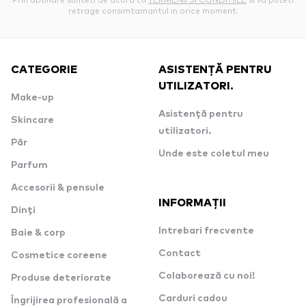
retrage consimtamantul in orice moment.
CATEGORIE
ASISTENȚĂ PENTRU
UTILIZATORI.
Make-up
Asistență pentru
Skincare
utilizatori.
Păr
Unde este coletul meu
Parfum
Accesorii & pensule
INFORMAȚII
Dinți
Intrebari frecvente
Baie & corp
Contact
Cosmetice coreene
Colaborează cu noi!
Produse deteriorate
Carduri cadou
Îngrijirea profesională a