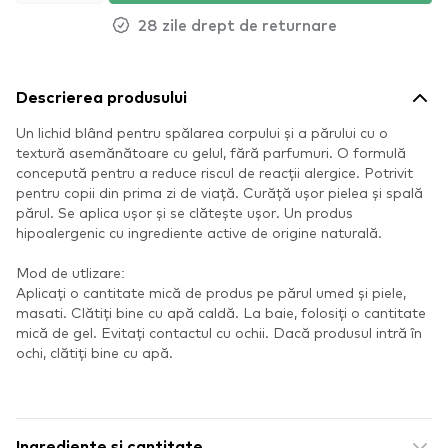
28 zile drept de returnare
Descrierea produsului
Un lichid blând pentru spălarea corpului și a părului cu o
textură asemănătoare cu gelul, fără parfumuri. O formulă
concepută pentru a reduce riscul de reacții alergice. Potrivit
pentru copii din prima zi de viață. Curăță ușor pielea și spală
părul. Se aplica ușor și se clătește ușor. Un produs
hipoalergenic cu ingrediente active de origine naturală.
Mod de utlizare:
Aplicați o cantitate mică de produs pe părul umed și piele,
masati. Clătiți bine cu apă caldă. La baie, folosiți o cantitate
mică de gel. Evitați contactul cu ochii. Dacă produsul intră în
ochi, clătiți bine cu apă.
Ingrediente si cantitate