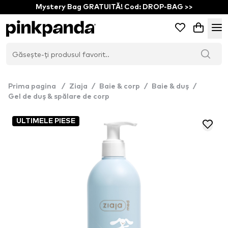
Mystery Bag GRATUITĂ! Cod: DROP-BAG >>
Prima pagina
/
Ziaja
/
Baie & corp
/
Baie & duș
/
Gel de duș & spălare de corp
ULTIMELE PIESE