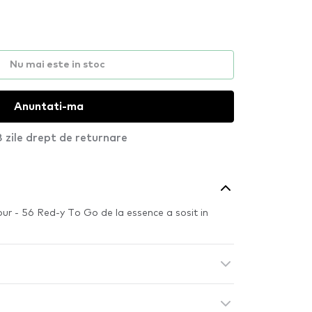
Nu mai este in stoc
Anuntati-ma
 zile drept de returnare
our - 56 Red-y To Go de la essence a sosit in