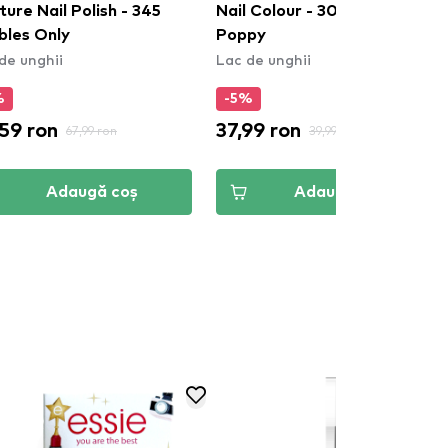
ure Nail Polish - 345
Nail Colour - 305 Scarlet
bles Only
Poppy
de unghii
Lac de unghii
%
-5%
59 ron
37,99 ron
67,99 ron
39,99 ron
Adaugă coș
Adaugă coș