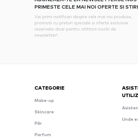
PRIMESTE CELE MAI NOI OFERTE SI STIRI
Vei primi notificari despre cele mai noi produse,
promotii cu preturi speciale si oferte exclusive
rezervate doar pentru citittorii nostri de
newsletter!
CATEGORIE
ASIST
UTILI
Make-up
Asisten
Skincare
Unde e
Păr
Parfum