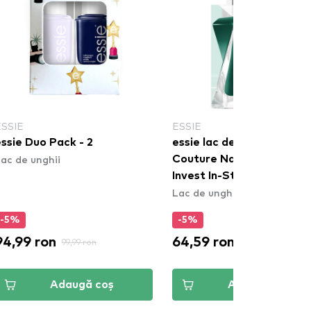
ESSIE
ESSIE
ssie Duo Pack - 2
essie lac de unghii - Gel
ac de unghii
Couture Nail Polish - 548
Invest In-Style
Lac de unghii
-5%
-5%
94,99 ron
64,59 ron
99,99 ron
67,99 ron
Adaugă coș
Adaugă coș