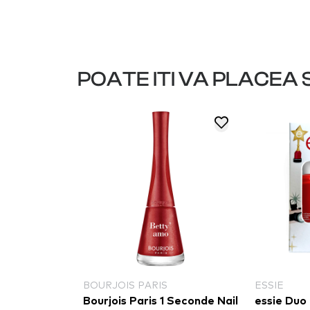
POATE ITI VA PLACEA S
BOURJOIS PARIS
ESSIE
ii - Nail
Bourjois Paris 1 Seconde Nail
essie Duo 