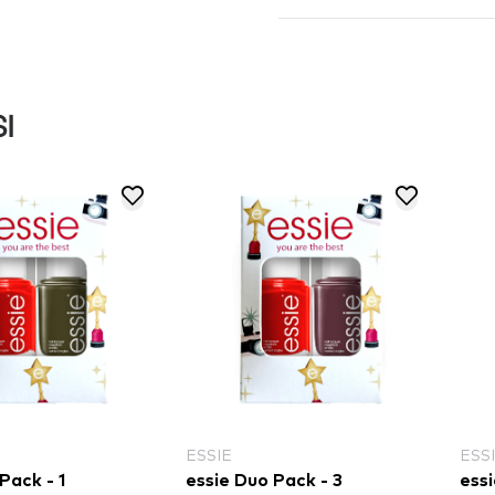
I
ESSIE
ESS
Pack - 1
essie Duo Pack - 3
essi