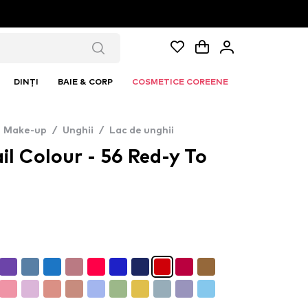
DINȚI
BAIE & CORP
COSMETICE COREENE
Make-up
/
Unghii
/
Lac de unghii
il Colour - 56 Red-y To