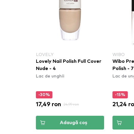
LOVELY
WIBO
Lovely Nail Polish Full Cover
Wibo Prec
Nude - 4
Polish - 7
Lac de unghii
Lac de un
-30%
-15%
17,49 ron
21,24 r
24,99 ron
Adaugă coș