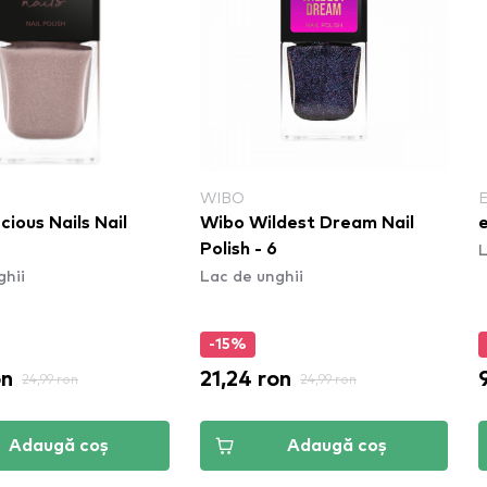
WIBO
ious Nails Nail
Wibo Wildest Dream Nail
e
L
Polish - 6
ghii
Lac de unghii
-15%
on
21,24 ron
24,99 ron
24,99 ron
Adaugă coș
Adaugă coș