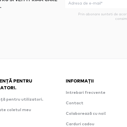
.
Prin abonare sunteti de aco
consim
ENȚĂ PENTRU
INFORMAȚII
ZATORI.
Intrebari frecvente
ță pentru utilizatori.
Contact
ste coletul meu
Colaborează cu noi!
Carduri cadou