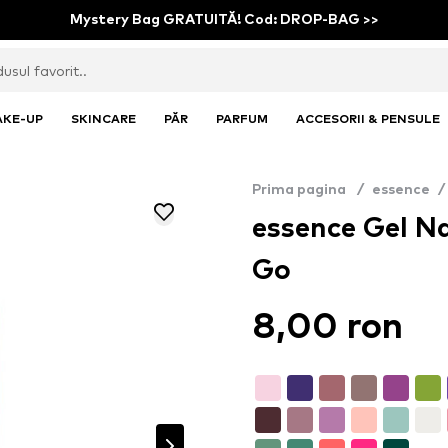
Mystery Bag GRATUITĂ! Cod: DROP-BAG >>
AKE-UP
SKINCARE
PĂR
PARFUM
ACCESORII & PENSULE
Prima pagina
/
essence
/
essence Gel Na
Go
8,00 ron