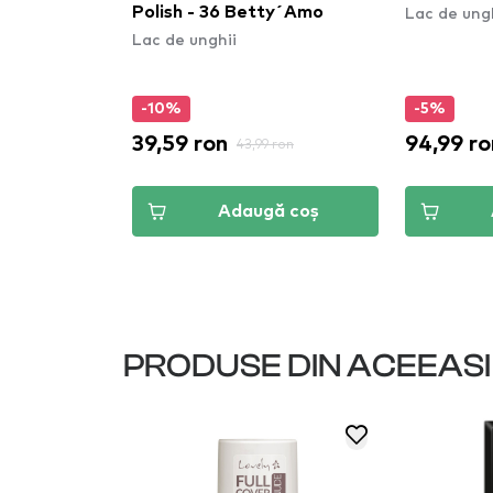
Lac de ung
ever Yummy
Polish - 36 Betty´Amo
Lac de unghii
-10%
-5%
39,59 ron
94,99 ro
 ron
43,99 ron
ă coș
Adaugă coș
PRODUSE DIN ACEEAS