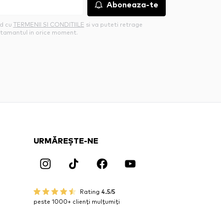
Aboneaza-te
rd cu
TERMENII SI CONDITIILE
si va puteti retrage
tamantul in orice moment.
URMĂREȘTE-NE
Rating
4.5/5
peste 1000+ clienți mulțumiți