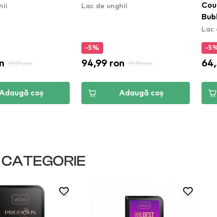
hii
Lac de unghii
Cout
Bub
Lac 
-5%
-5
n
94,99 ron
64,
99,99 ron
99,99 ron
Adaugă coș
Adaugă coș
I CATEGORIE