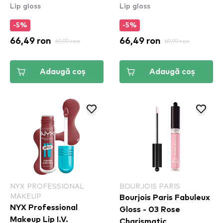
Lip gloss
Lip gloss
Stain - 10 Berry Thirsty
Stain - 16 Grape Gushin
-5%
-5%
66,49 ron
69,99 ron
66,49 ron
69,99 ron
Adaugă coș
Adaugă coș
NYX PROFESSIONAL
BOURJOIS PARIS
MAKEUP
Bourjois Paris Fabuleux
NYX Professional
Gloss - 03 Rose
Makeup Lip I.V.
Charismatic