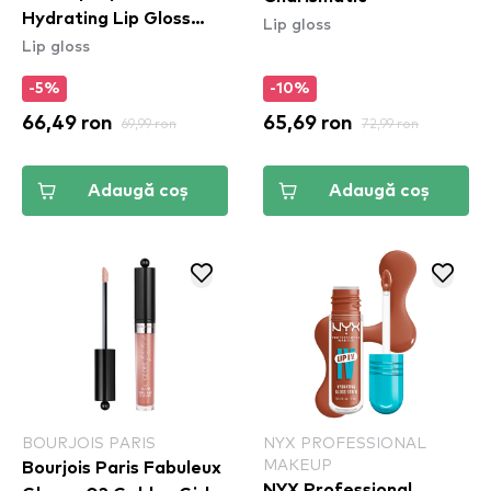
Hydrating Lip Gloss
Lip gloss
Lip gloss
Stain - 02 Hydra Honey
-5%
-10%
66,49 ron
69,99 ron
65,69 ron
72,99 ron
Adaugă coș
Adaugă coș
BOURJOIS PARIS
NYX PROFESSIONAL
MAKEUP
Bourjois Paris Fabuleux
NYX Professional