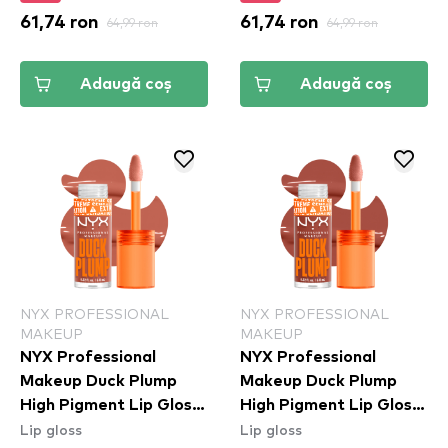
61,74 ron
64,99 ron
61,74 ron
64,99 ron
Adaugă coș
Adaugă coș
NYX PROFESSIONAL
NYX PROFESSIONAL
MAKEUP
MAKEUP
NYX Professional
NYX Professional
Makeup Duck Plump
Makeup Duck Plump
High Pigment Lip Gloss
High Pigment Lip Gloss
Lip gloss
Lip gloss
- Apri-Caught
- Brown Of Applause