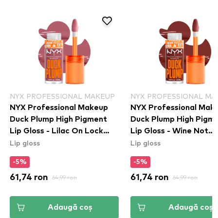
NYX PROFESSIONAL MAKEUP
NYX PROFESSIONAL MA
NYX Professional Makeup
NYX Professional Mak
Duck Plump High Pigment
Duck Plump High Pigm
Lip Gloss - Lilac On Lock
Lip Gloss - Wine Not
Lip gloss
Lip gloss
(DPLL10)
(DPLL16)
-5%
-5%
61,74 ron
64,99 ron
61,74 ron
64,99 ron
Adaugă coș
Adaugă coș