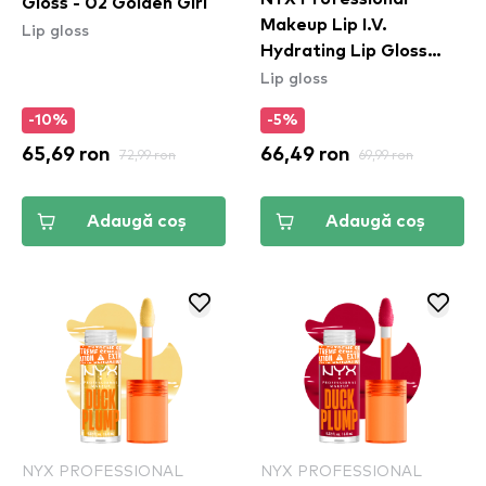
Gloss - 02 Golden Girl
Makeup Lip I.V.
Lip gloss
Hydrating Lip Gloss
Lip gloss
Stain - 01 Caramel Drip
-10%
-5%
65,69 ron
72,99 ron
66,49 ron
69,99 ron
Adaugă coș
Adaugă coș
NYX PROFESSIONAL
NYX PROFESSIONAL