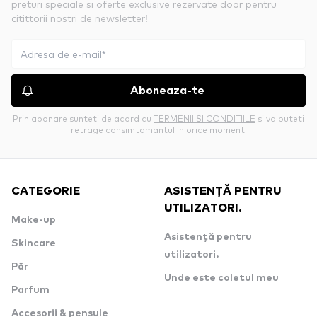
preturi speciale si oferte exclusive rezervate doar pentru
citittorii nostri de newsletter!
Aboneaza-te
Prin abonare sunteti de acord cu
TERMENII SI CONDITIILE
si va puteti
retrage consimtamantul in orice moment.
CATEGORIE
ASISTENȚĂ PENTRU
UTILIZATORI.
Make-up
Asistență pentru
Skincare
utilizatori.
Păr
Unde este coletul meu
Parfum
Accesorii & pensule