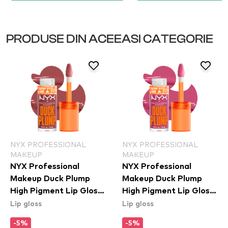
PRODUSE DIN ACEEASI CATEGORIE
NYX PROFESSIONAL
NYX PROFESSIONAL
MAKEUP
MAKEUP
NYX Professional
NYX Professional
Makeup Duck Plump
Makeup Duck Plump
High Pigment Lip Gloss
High Pigment Lip Gloss
Lip gloss
Lip gloss
- Mauve Out Of My
- Pick Me Pink (DPLL11)
Way (DPLL08)
-5%
-5%