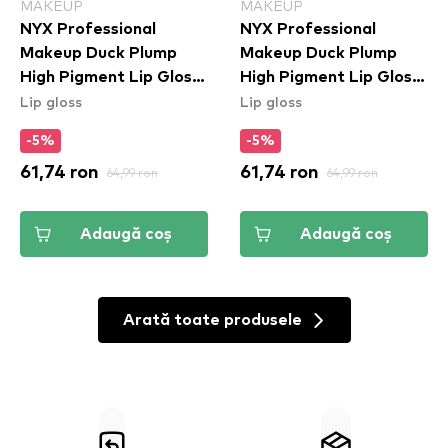
MAKEUP
MAKEUP
NYX Professional
NYX Professional
Makeup Duck Plump
Makeup Duck Plump
High Pigment Lip Gloss
High Pigment Lip Gloss
Lip gloss
Lip gloss
- Clearly Spicy
- Hall Of Flame
(DPLL01)
(DPLL14)
-5%
-5%
61,74 ron
64,99 ron
61,74 ron
64,99 ron
Adaugă coș
Adaugă coș
Arată toate produsele