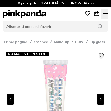
Mystery Bag GRATUITĂ! Cod: DROP-BAG >>
Prima pagina
/
essence
/
Make-up
/
Buze
/
Lip gloss
NU MAI ESTE IN STOC