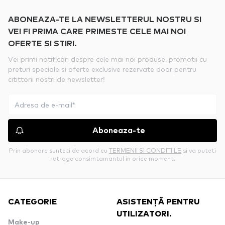
ABONEAZA-TE LA NEWSLETTERUL NOSTRU SI
VEI FI PRIMA CARE PRIMESTE CELE MAI NOI
OFERTE SI STIRI.
Vei primi notificari despre cele mai noi produse, promotii cu
preturi speciale si oferte exclusive rezervate doar pentru
citittorii nostri de newsletter!
Aboneaza-te
Prin abonare sunteti de acord cu
TERMENII SI CONDITIILE
si va puteti
retrage consimtamantul in orice moment.
CATEGORIE
ASISTENȚĂ PENTRU
UTILIZATORI.
Make-up