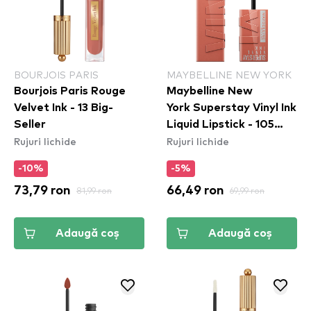
BOURJOIS PARIS
MAYBELLINE NEW YORK
Bourjois Paris Rouge
Maybelline New
Velvet Ink - 13 Big-
York Superstay Vinyl Ink
Seller
Liquid Lipstick - 105
Rujuri lichide
Rujuri lichide
Golden
-10%
-5%
73,79 ron
81,99 ron
66,49 ron
69,99 ron
Adaugă coș
Adaugă coș