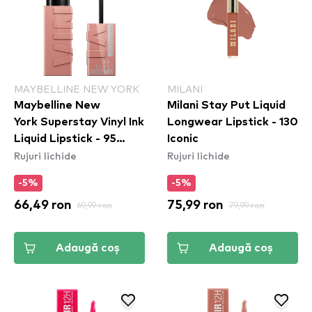
MAYBELLINE NEW YORK
MILANI
Maybelline New
Milani Stay Put Liquid
York Superstay Vinyl Ink
Longwear Lipstick - 130
Liquid Lipstick - 95
Iconic
Rujuri lichide
Rujuri lichide
Captivated
-5%
-5%
66,49 ron
69,99 ron
75,99 ron
79,99 ron
Adaugă coș
Adaugă coș