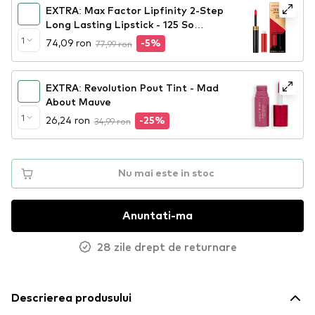
EXTRA: Max Factor Lipfinity 2-Step
Long Lasting Lipstick - 125 So
Glamoruous
1
74,09 ron
77,99 ron
-5%
EXTRA: Revolution Pout Tint - Mad
About Mauve
1
26,24 ron
34,99 ron
-25%
Nu mai este in stoc
Anuntati-ma
28 zile drept de returnare
Descrierea produsului