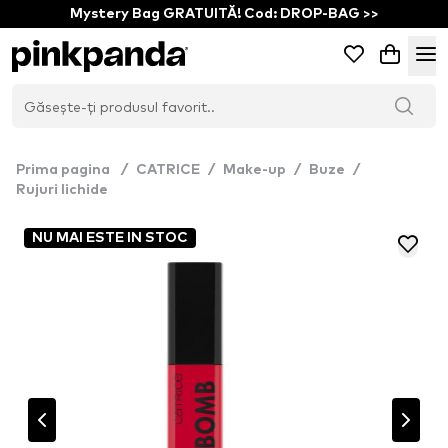
Mystery Bag GRATUITĂ! Cod: DROP-BAG >>
Prima pagina
/
CATRICE
/
Make-up
/
Buze
/
Rujuri lichide
NU MAI ESTE IN STOC