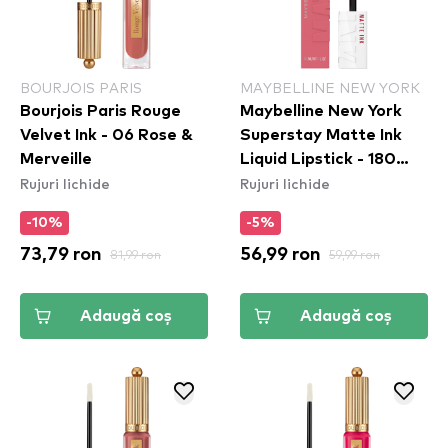
BOURJOIS PARIS
MAYBELLINE NEW YORK
Bourjois Paris Rouge
Maybelline New York
Velvet Ink - 06 Rose &
Superstay Matte Ink
Merveille
Liquid Lipstick - 180
Rujuri lichide
Rujuri lichide
Revolutionary
-10%
-5%
73,79 ron
81,99 ron
56,99 ron
59,99 ron
Adaugă coș
Adaugă coș