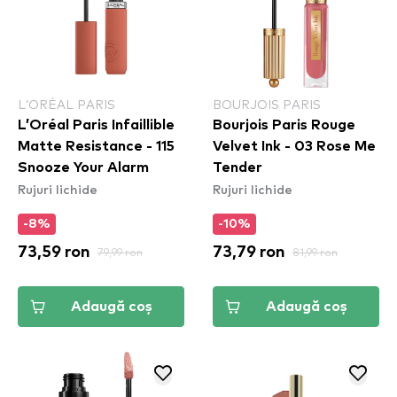
L’ORÉAL PARIS
BOURJOIS PARIS
L’Oréal Paris Infaillible
Bourjois Paris Rouge
Matte Resistance - 115
Velvet Ink - 03 Rose Me
Snooze Your Alarm
Tender
Rujuri lichide
Rujuri lichide
-8%
-10%
73,59 ron
79,99 ron
73,79 ron
81,99 ron
Adaugă coș
Adaugă coș