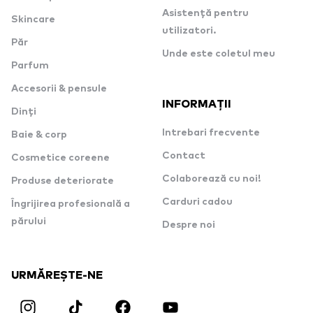
Asistență pentru
Skincare
utilizatori.
Păr
Unde este coletul meu
Parfum
Accesorii & pensule
INFORMAȚII
Dinți
Intrebari frecvente
Baie & corp
Contact
Cosmetice coreene
Colaborează cu noi!
Produse deteriorate
Carduri cadou
Îngrijirea profesională a
părului
Despre noi
URMĂREȘTE-NE