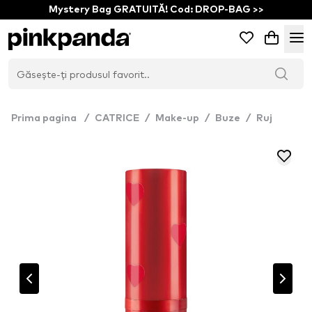
Mystery Bag GRATUITĂ! Cod: DROP-BAG >>
Prima pagina
/
CATRICE
/
Make-up
/
Buze
/
Ruj