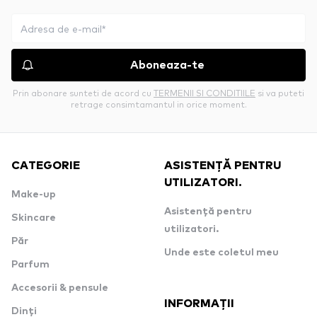
Aboneaza-te
Prin abonare sunteti de acord cu
TERMENII SI CONDITIILE
si va puteti
retrage consimtamantul in orice moment.
CATEGORIE
ASISTENȚĂ PENTRU
UTILIZATORI.
Make-up
Asistență pentru
Skincare
utilizatori.
Păr
Unde este coletul meu
Parfum
Accesorii & pensule
INFORMAȚII
Dinți