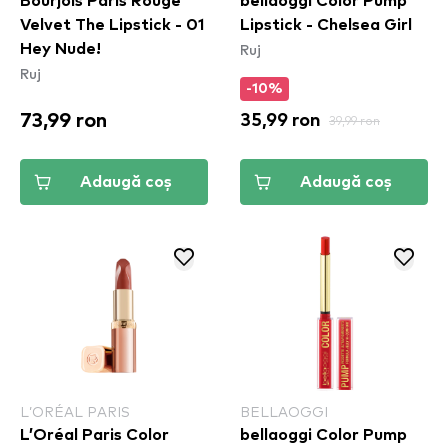
Bourjois Paris Rouge
bellaoggi Color Pump
Velvet The Lipstick - 01
Lipstick - Chelsea Girl
Ruj
Hey Nude!
Ruj
-10%
73,99 ron
35,99 ron
39,99 ron
Adaugă coș
Adaugă coș
L’ORÉAL PARIS
BELLAOGGI
L’Oréal Paris Color
bellaoggi Color Pump