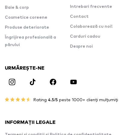
Intrebari frecvente
Baie & corp
Contact
Cosmetice coreene
Colaborează cu noi!
Produse deteriorate
Carduri cadou
Îngrijirea profesională a
părului
Despre noi
URMĂREȘTE-NE
Rating
4.5/5
peste 1000+ clienți mulțumiți
INFORMAȚII LEGALE
Termeni si conditii si Politica de confidentialitate