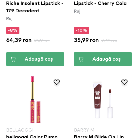
Riche Insolent Lipstick -
Lipstick - Cherry Cola
Ruj
179 Decadent
Ruj
-8%
-10%
64,39 ron
69,99 ron
35,99 ron
39,99 ron
Adaugă coș
Adaugă coș
BELLAOGGI
BARRY M
bellaoggi Color Pump
Barry M Glide On Lip