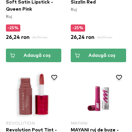
Soft Satin Lipstick -
Sizzlin Red
Ruj
Queen Pink
Ruj
-25%
-25%
26,24 ron
34,99 ron
26,24 ron
34,99 ron
Adaugă coș
Adaugă coș
REVOLUTION
MAYANI
Revolution Pout Tint -
MAYANI ruj de buze -