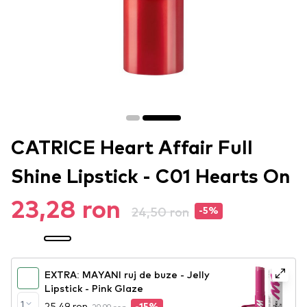
CATRICE Heart Affair Full
Shine Lipstick - C01 Hearts On
23,28 ron
24,50 ron
-5%
EXTRA: MAYANI ruj de buze - Jelly
Lipstick - Pink Glaze
1
25,49 ron