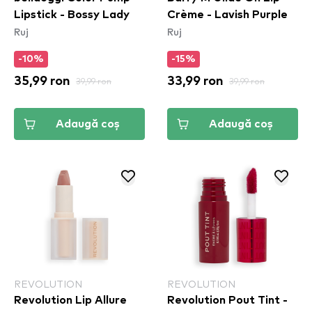
Lipstick - Bossy Lady
Crème - Lavish Purple
Ruj
Ruj
-10%
-15%
35,99 ron
39,99 ron
33,99 ron
39,99 ron
Adaugă coș
Adaugă coș
REVOLUTION
REVOLUTION
Revolution Lip Allure
Revolution Pout Tint -