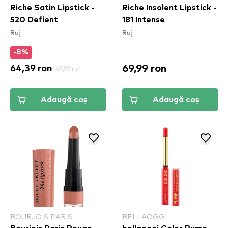
Riche Satin Lipstick -
Riche Insolent Lipstick -
520 Defient
181 Intense
Ruj
Ruj
-8%
69,99 ron
64,39 ron
69,99 ron
Adaugă coș
Adaugă coș
BOURJOIS PARIS
BELLAOGGI