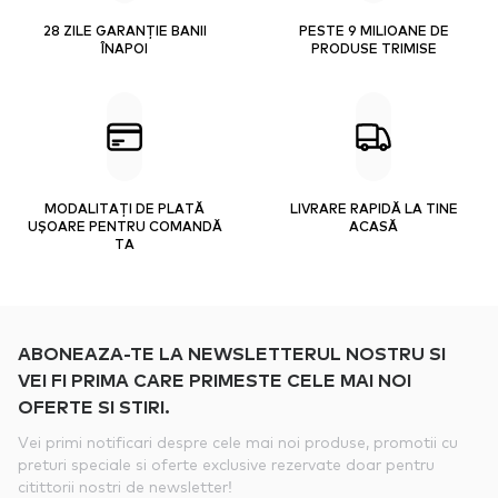
28 ZILE GARANȚIE BANII
PESTE 9 MILIOANE DE
ÎNAPOI
PRODUSE TRIMISE
MODALITAȚI DE PLATĂ
LIVRARE RAPIDĂ LA TINE
UȘOARE PENTRU COMANDĂ
ACASĂ
TA
ABONEAZA-TE LA NEWSLETTERUL NOSTRU SI
VEI FI PRIMA CARE PRIMESTE CELE MAI NOI
OFERTE SI STIRI.
Vei primi notificari despre cele mai noi produse, promotii cu
preturi speciale si oferte exclusive rezervate doar pentru
citittorii nostri de newsletter!