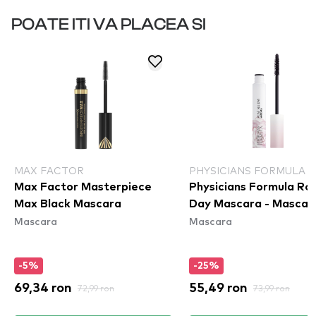
POATE ITI VA PLACEA SI
MAX FACTOR
PHYSICIANS FORMULA
Max Factor Masterpiece
Physicians Formula Ros
Max Black Mascara
Day Mascara - Mascar
Mascara
Mascara
-5%
-25%
69,34 ron
72,99 ron
55,49 ron
73,99 ron