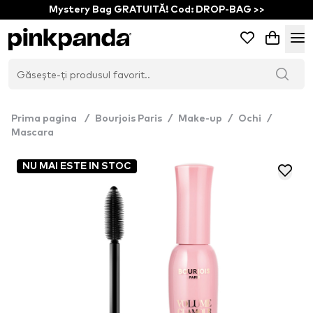
Mystery Bag GRATUITĂ! Cod: DROP-BAG >>
Prima pagina
/
Bourjois Paris
/
Make-up
/
Ochi
/
Mascara
NU MAI ESTE IN STOC