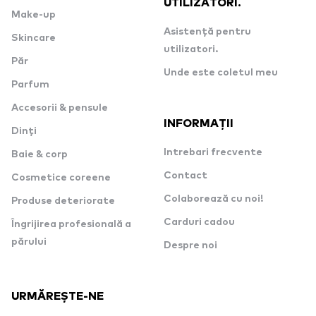
UTILIZATORI.
Make-up
Asistență pentru
Skincare
utilizatori.
Păr
Unde este coletul meu
Parfum
Accesorii & pensule
INFORMAȚII
Dinți
Intrebari frecvente
Baie & corp
Contact
Cosmetice coreene
Colaborează cu noi!
Produse deteriorate
Carduri cadou
Îngrijirea profesională a
părului
Despre noi
URMĂREȘTE-NE