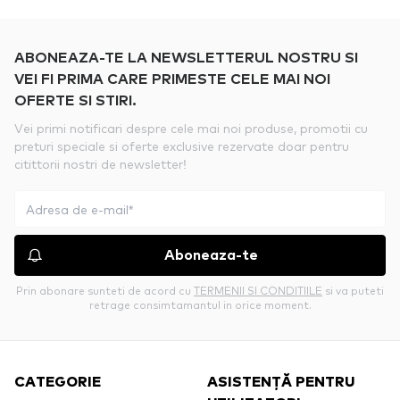
ABONEAZA-TE LA NEWSLETTERUL NOSTRU SI
VEI FI PRIMA CARE PRIMESTE CELE MAI NOI
OFERTE SI STIRI.
Vei primi notificari despre cele mai noi produse, promotii cu
preturi speciale si oferte exclusive rezervate doar pentru
citittorii nostri de newsletter!
Aboneaza-te
Prin abonare sunteti de acord cu
TERMENII SI CONDITIILE
si va puteti
retrage consimtamantul in orice moment.
CATEGORIE
ASISTENȚĂ PENTRU