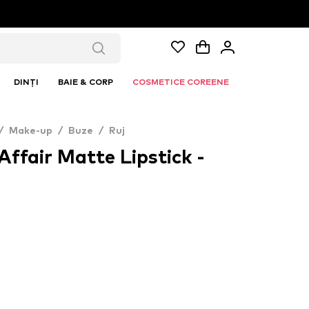
DINȚI
BAIE & CORP
COSMETICE COREENE
/
Make-up
/
Buze
/
Ruj
Affair Matte Lipstick -