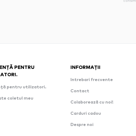
consim
ENȚĂ PENTRU
INFORMAȚII
ZATORI.
Intrebari frecvente
ță pentru utilizatori.
Contact
ste coletul meu
Colaborează cu noi!
Carduri cadou
Despre noi