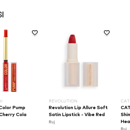
I
I
REVOLUTION
CAT
 Color Pump
Revolution Lip Allure Soft
CAT
 Cherry Cola
Satin Lipstick - Vibe Red
Shin
Ruj
Hea
Ruj