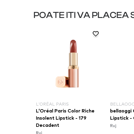
POATE ITI VA PLACEA S
L’ORÉAL PARIS
BELLAOGG
 Pump
L’Oréal Paris Color Riche
bellaoggi
a Girl
Insolent Lipstick - 179
Lipstick -
Ruj
Decadent
Ruj