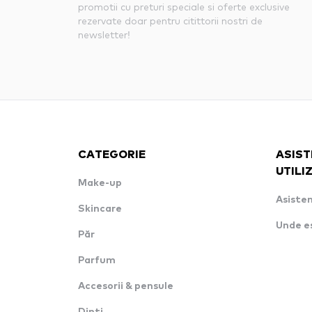
promotii cu preturi speciale si oferte exclusive
rezervate doar pentru citittorii nostri de
newsletter!
CATEGORIE
ASIST
UTILI
Make-up
Asisten
Skincare
Unde e
Păr
Parfum
Accesorii & pensule