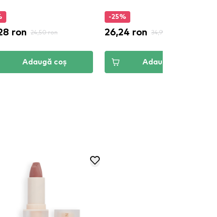
%
-25%
28 ron
26,24 ron
24,50 ron
34,99 ron
Adaugă coș
Adaugă coș