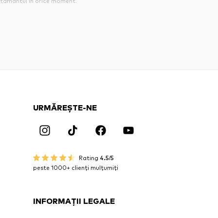
tamantul in orice moment.
URMĂREȘTE-NE
Rating
4.5/5
peste 1000+ clienți mulțumiți
INFORMAȚII LEGALE