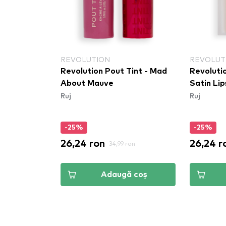
REVOLUTION
REVOLUT
Revolution Pout Tint - Mad
Revolutio
About Mauve
Satin Lip
Ruj
Ruj
-25%
-25%
26,24 ron
26,24 r
34,99 ron
Adaugă coș