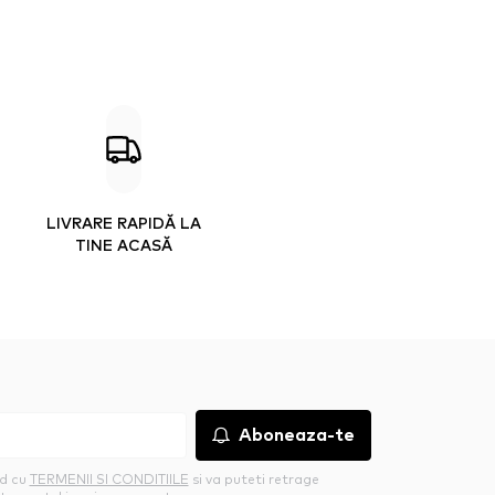
LIVRARE RAPIDĂ LA
TINE ACASĂ
Aboneaza-te
rd cu
TERMENII SI CONDITIILE
si va puteti retrage