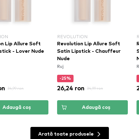
ION
REVOLUTION
n Lip Allure Soft
Revolution Lip Allure Soft
R
stick - Lover Nude
Satin Lipstick - Chauffeur
S
Nude
Ruj
R
-25%
on
26,24 ron
34,99 ron
34,99 ron
Adaugă coș
Adaugă coș
Arată toate produsele