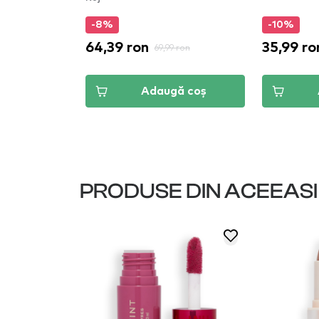
-8%
-10%
64,39 ron
35,99 ro
 ron
69,99 ron
ă coș
Adaugă coș
PRODUSE DIN ACEEAS