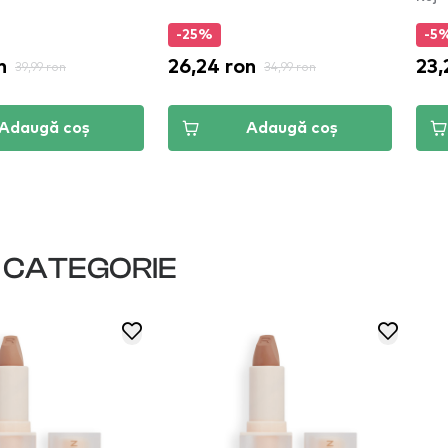
-25%
-5
n
26,24 ron
23,
39,99 ron
34,99 ron
Adaugă coș
Adaugă coș
I CATEGORIE