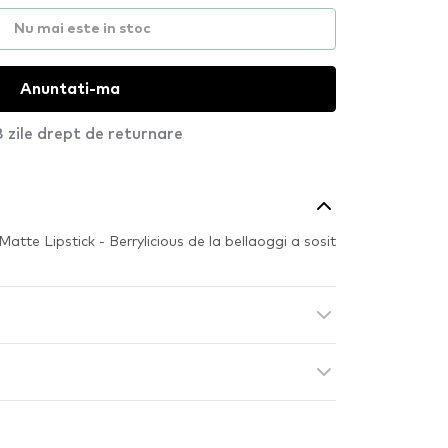
Nu mai este in stoc
Anuntati-ma
 zile drept de returnare
Matte Lipstick - Berrylicious de la bellaoggi a sosit