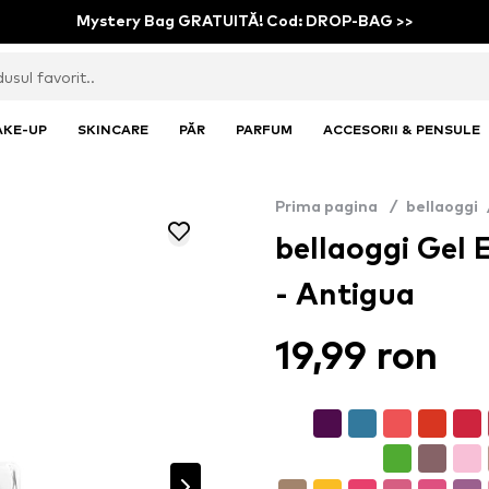
Mystery Bag GRATUITĂ! Cod: DROP-BAG >>
AKE-UP
SKINCARE
PĂR
PARFUM
ACCESORII & PENSULE
Prima pagina
/
bellaoggi
bellaoggi Gel E
- Antigua
19,99 ron