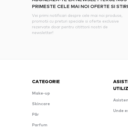
PRIMESTE CELE MAI NOI OFERTE SI STIRI
Vei primi notificari despre cele mai noi produse,
promotii cu preturi speciale si oferte exclusive
rezervate doar pentru citittorii nostri de
newsletter!
CATEGORIE
ASIST
UTILI
Make-up
Asisten
Skincare
Unde e
Păr
Parfum