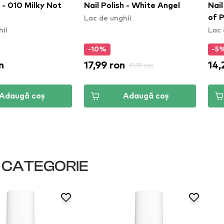
h - 010 Milky Not
Nail Polish - White Angel
Nai
Lac de unghii
of 
hii
Lac 
-10%
-5
n
17,99 ron
14,
19,99 ron
Adaugă coș
Adaugă coș
I CATEGORIE