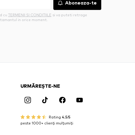
Aboneaza-te
rd cu
TERMENII SI CONDITIILE
si va puteti retrage
tamantul in orice moment.
URMĂREȘTE-NE
Rating
4.5/5
peste 1000+ clienți mulțumiți