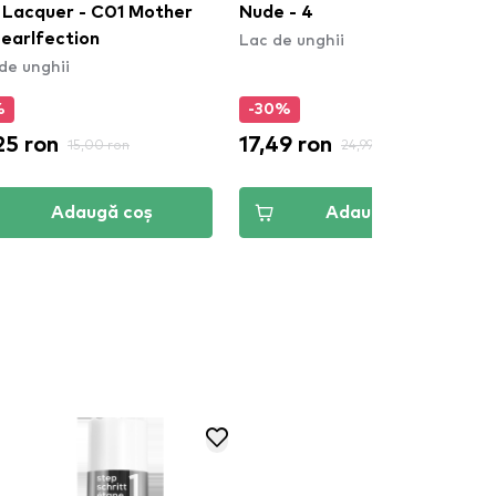
l Lacquer - C01 Mother
Nude - 4
Lac de unghii
Pearlfection
de unghii
%
-30%
25 ron
17,49 ron
15,00 ron
24,99 ron
Adaugă coș
Adaugă coș