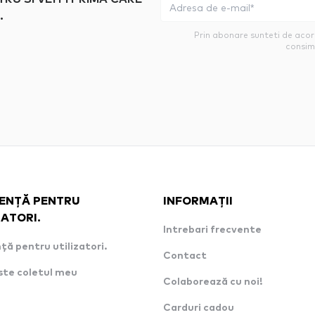
.
Prin abonare sunteti de aco
consim
ENȚĂ PENTRU
INFORMAȚII
ZATORI.
Intrebari frecvente
ță pentru utilizatori.
Contact
ste coletul meu
Colaborează cu noi!
Carduri cadou