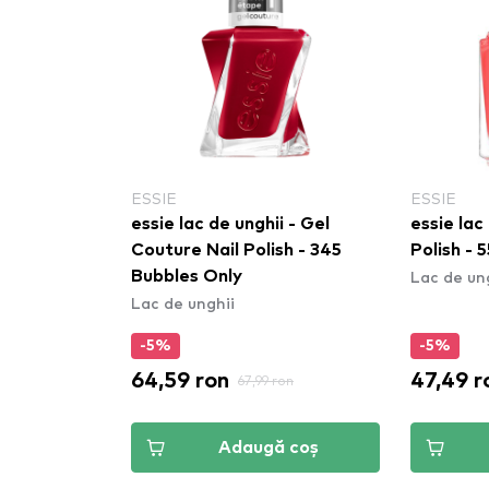
ESSIE
ESSIE
essie lac de unghii - Gel
essie lac 
Couture Nail Polish - 345
Polish - 5
Lac de un
Bubbles Only
Lac de unghii
-5%
-5%
64,59 ron
47,49 r
67,99 ron
Adaugă coș