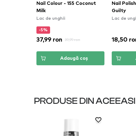
h - 100
Nail Colour - 155 Coconut
Nail Polis
t
Milk
Guilty
Lac de unghii
Lac de ung
-5%
37,99 ron
18,50 ro
 ron
39,99 ron
ă coș
Adaugă coș
PRODUSE DIN ACEEAS