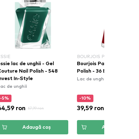
ESSIE
BOURJOIS PARIS
ssie lac de unghii - Gel
Bourjois Paris 1 Seconde 
outure Nail Polish - 548
Polish - 36 Betty´Amo
Lac de unghii
nvest In-Style
ac de unghii
-5%
-10%
64,59 ron
39,59 ron
67,99 ron
43,99 ron
Adaugă coș
Adaugă coș