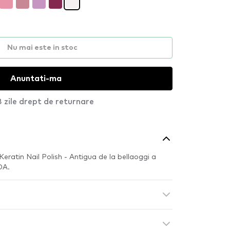
Nu mai este in stoc
Anuntati-ma
 zile drept de returnare
Keratin Nail Polish - Antigua de la bellaoggi a
DA.