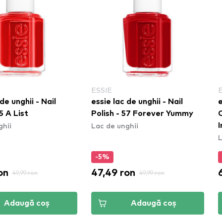
ESSIE
de unghii - Nail
essie lac de unghii - Nail
e
5 A List
Polish - 57 Forever Yummy
C
ghii
Lac de unghii
I
L
-5%
on
47,49 ron
49,99 ron
49,99 ron
Adaugă coș
Adaugă coș