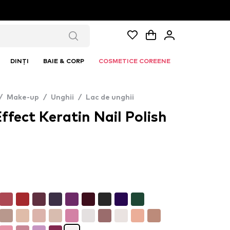
DINȚI
BAIE & CORP
COSMETICE COREENE
/
Make-up
/
Unghii
/
Lac de unghii
ffect Keratin Nail Polish