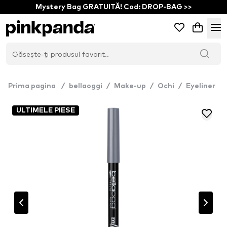
Mystery Bag GRATUITĂ! Cod: DROP-BAG >>
Prima pagina
/
bellaoggi
/
Make-up
/
Ochi
/
Eyeliner
ULTIMELE PIESE