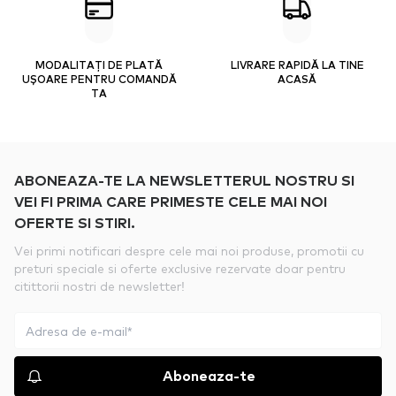
MODALITAȚI DE PLATĂ
LIVRARE RAPIDĂ LA TINE
UȘOARE PENTRU COMANDĂ
ACASĂ
TA
ABONEAZA-TE LA NEWSLETTERUL NOSTRU SI
VEI FI PRIMA CARE PRIMESTE CELE MAI NOI
OFERTE SI STIRI.
Vei primi notificari despre cele mai noi produse, promotii cu
preturi speciale si oferte exclusive rezervate doar pentru
citittorii nostri de newsletter!
Aboneaza-te