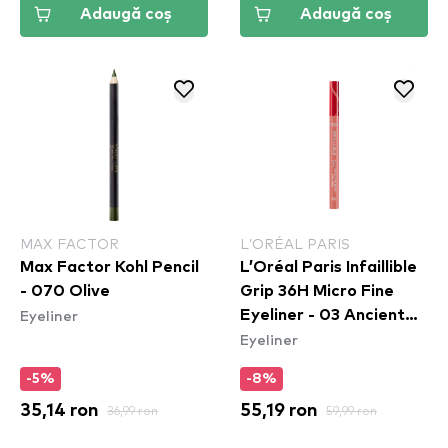
Adaugă coș
Adaugă coș
MAX FACTOR
L’ORÉAL PARIS
Max Factor Kohl Pencil
L’Oréal Paris Infaillible
- 070 Olive
Grip 36H Micro Fine
Eyeliner
Eyeliner​ - 03 Ancient
Eyeliner
Rose
-5%
-8%
35,14 ron
36,99 ron
55,19 ron
59,99 ron