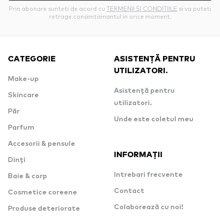
Prin abonare sunteti de acord cu
TERMENII SI CONDITIILE
si va puteti
retrage consimtamantul in orice moment.
CATEGORIE
ASISTENȚĂ PENTRU
UTILIZATORI.
Make-up
Asistență pentru
Skincare
utilizatori.
Păr
Unde este coletul meu
Parfum
Accesorii & pensule
INFORMAȚII
Dinți
Intrebari frecvente
Baie & corp
Contact
Cosmetice coreene
Colaborează cu noi!
Produse deteriorate