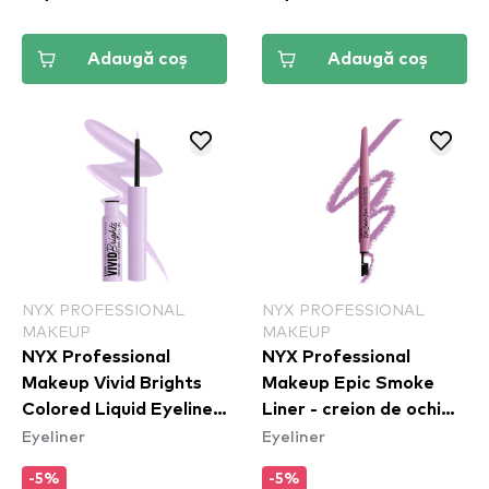
Adaugă coș
Adaugă coș
NYX PROFESSIONAL
NYX PROFESSIONAL
MAKEUP
MAKEUP
NYX Professional
NYX Professional
Makeup Vivid Brights
Makeup Epic Smoke
Colored Liquid Eyeliner
Liner - creion de ochi
Eyeliner
Eyeliner
- Lilac Link (VBLL07)
Rose Dust (ESL04)
-5%
-5%