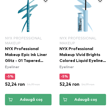
NYX PROFESSIONAL
NYX PROFESSIONAL
MAKEUP
MAKEUP
NYX Professional
NYX Professional
Makeup Epic Ink Liner
Makeup Vivid Brights
Glitz - 01 Tapered
Colored Liquid Eyeliner
Eyeliner
Eyeliner
Twinkle
- Blue Thang (VBLL06)
-5%
-5%
52,24 ron
54,99 ron
52,24 ron
54,99 ron
Adaugă coș
Adaugă coș