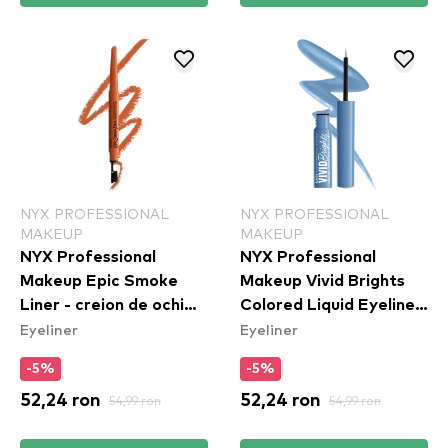
NYX PROFESSIONAL
NYX PROFESSIONAL
MAKEUP
MAKEUP
NYX Professional
NYX Professional
Makeup Epic Smoke
Makeup Vivid Brights
Liner - creion de ochi
Colored Liquid Eyeliner
Eyeliner
Eyeliner
Fired Up (ESL05)
- Cobalt Crush
(VBLL05)
-5%
-5%
52,24 ron
54,99 ron
52,24 ron
54,99 ron