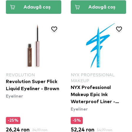
Adaugă coș
Adaugă coș
REVOLUTION
NYX PROFESSIONAL
MAKEUP
Revolution Super Flick
NYX Professional
Liquid Eyeliner - Brown
Makeup Epic Ink
Eyeliner
Waterproof Liner -
Eyeliner
Vintage Baby
-25%
-5%
26,24 ron
34,99 ron
52,24 ron
54,99 ron