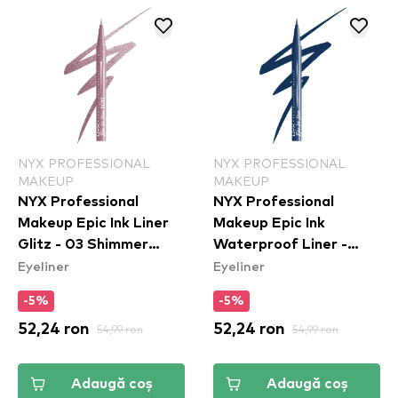
NYX PROFESSIONAL
NYX PROFESSIONAL
MAKEUP
MAKEUP
NYX Professional
NYX Professional
Makeup Epic Ink Liner
Makeup Epic Ink
Glitz - 03 Shimmer
Waterproof Liner -
Eyeliner
Eyeliner
Stitch
Mid(night) Rise
-5%
-5%
52,24 ron
54,99 ron
52,24 ron
54,99 ron
Adaugă coș
Adaugă coș