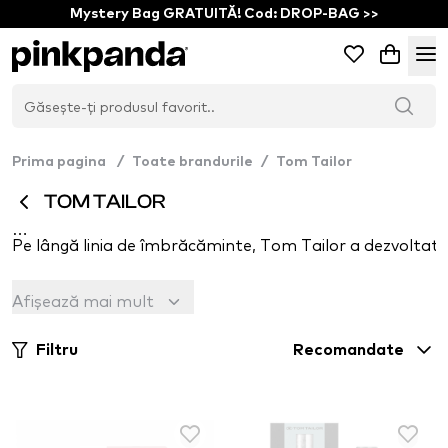
Mystery Bag GRATUITĂ! Cod: DROP-BAG >>
Prima pagina
/
Toate brandurile
/
Tom Tailor
TOM TAILOR
Pe lângă linia de îmbrăcăminte, Tom Tailor a dezvoltat și 
În colecția lor, oferă destul de multe parfumuri care lumi
Afișează mai mult
Filtru
Recomandate