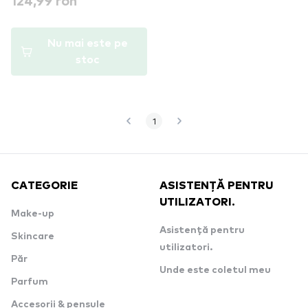
124,99 ron
Nu mai este pe
stoc
1
CATEGORIE
ASISTENȚĂ PENTRU
UTILIZATORI.
Make-up
Asistență pentru
Skincare
utilizatori.
Păr
Unde este coletul meu
Parfum
Accesorii & pensule