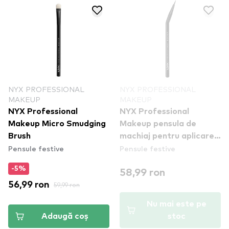
NYX PROFESSIONAL
NYX PROFESSIONAL
MAKEUP
MAKEUP
NYX Professional
NYX Professional
Makeup Micro Smudging
Makeup pensula de
Brush
machiaj pentru aplicarea
Pensule festive
Pensule festive
tusului de ochi - - Pro
Angled Eyeliner Brush
-5%
58,99 ron
(PROB11) // Produse
56,99 ron
59,99 ron
deteriorate
Nu mai este pe
Adaugă coș
stoc