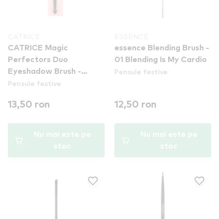
CATRICE
ESSENCE
CATRICE Magic
essence Blending Brush -
Perfectors Duo
01 Blending Is My Cardio
Pensule festive
Eyeshadow Brush -
Pensule festive
pensula de machiaj
13,50 ron
12,50 ron
Nu mai este pe
Nu mai este pe
stoc
stoc