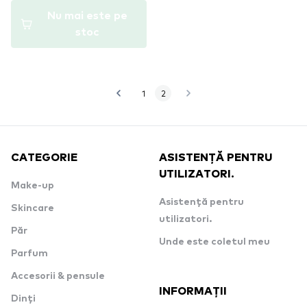
Nu mai este pe
stoc
1
2
CATEGORIE
ASISTENȚĂ PENTRU
UTILIZATORI.
Make-up
Asistență pentru
Skincare
utilizatori.
Păr
Unde este coletul meu
Parfum
Accesorii & pensule
INFORMAȚII
Dinți