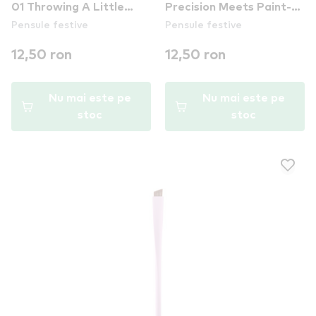
01 Throwing A Little
Precision Meets Paint-
Pensule festive
Pensule festive
Color
Spiration
12,50 ron
12,50 ron
Nu mai este pe
Nu mai este pe
stoc
stoc