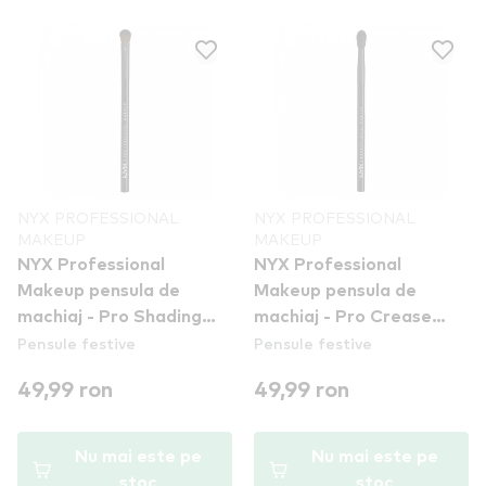
NYX PROFESSIONAL
NYX PROFESSIONAL
MAKEUP
MAKEUP
NYX Professional
NYX Professional
Makeup pensula de
Makeup pensula de
machiaj - Pro Shading
machiaj - Pro Crease
Pensule festive
Pensule festive
Brush (PROB13)
Brush (PROB17)
49,99 ron
49,99 ron
Nu mai este pe
Nu mai este pe
stoc
stoc