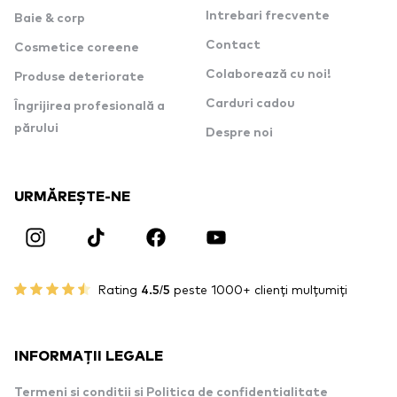
Intrebari frecvente
Baie & corp
Contact
Cosmetice coreene
Colaborează cu noi!
Produse deteriorate
Carduri cadou
Îngrijirea profesională a
părului
Despre noi
URMĂREȘTE-NE
Rating
4.5/5
peste 1000+ clienți mulțumiți
INFORMAȚII LEGALE
Termeni si conditii si Politica de confidentialitate