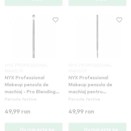
NYX PROFESSIONAL
NYX PROFESSIONAL
MAKEUP
MAKEUP
NYX Professional
NYX Professional
Makeup pensula de
Makeup pensula de
machiaj - Pro Blending
machiaj pentru
Pensule festive
Pensule festive
Brush (PROB16)
sprancene - Pro Dual
Brow Brush (PROB18)
49,99 ron
49,99 ron
Nu mai este pe
Nu mai este pe