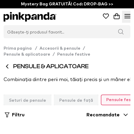
Mystery Bag GRATUITĂ! Cod: DROP-BAG >>
Prima pagina
/
Accesorii & pensule
/
Pensule & aplicatoare
/
Pensule festive
PENSULE & APLICATOARE
Seturi de pensule
Pensule de față
Pensule fest
Filtru
Recomandate