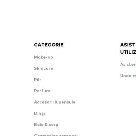
CATEGORIE
ASIST
UTILI
Make-up
Asisten
Skincare
Unde e
Păr
Parfum
Accesorii & pensule
Dinți
Baie & corp