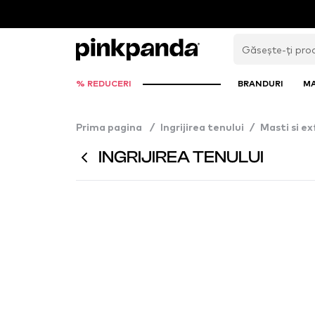
% REDUCERI
BRANDURI
M
Prima pagina
/
Ingrijirea tenului
/
Masti si ex
INGRIJIREA TENULUI