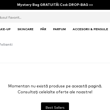
Mystery Bag GRATUITĂ! Cod: DROP-BAG >>
AKE-UP
SKINCARE
PĂR
PARFUM
ACCESORII & PENSULE
folianti
Momentan nu există produse pe această pagină.
Consultați celelalte oferte ale noastre!
Best Sellers