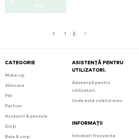
stoc
1
2
CATEGORIE
ASISTENȚĂ PENTRU
UTILIZATORI.
Make-up
Asistență pentru
Skincare
utilizatori.
Păr
Unde este coletul meu
Parfum
Accesorii & pensule
INFORMAȚII
Dinți
Intrebari frecvente
Baie & corp