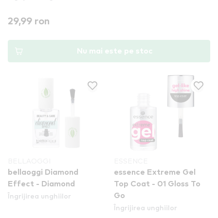
29,99 ron
Nu mai este pe stoc
BELLAOGGI
ESSENCE
bellaoggi Diamond
essence Extreme Gel
Effect - Diamond
Top Coat - 01 Gloss To
Îngrijirea unghiilor
Go
Îngrijirea unghiilor