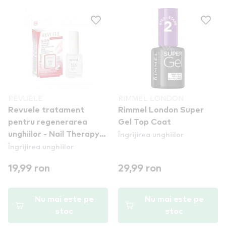
REVUELE
RIMMEL LONDON
Revuele tratament
Rimmel London Super
pentru regenerarea
Gel Top Coat
Îngrijirea unghiilor
unghiilor - Nail Therapy
Îngrijirea unghiilor
S.O.S. Complex For
Brittle & Broken Nails
19,99 ron
29,99 ron
Nu mai este pe
Nu mai este pe
stoc
stoc