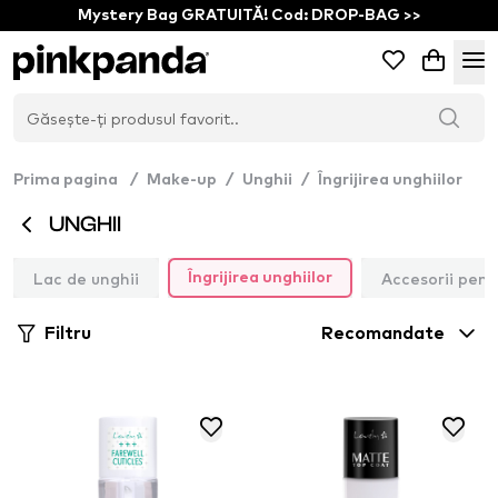
Mystery Bag GRATUITĂ! Cod: DROP-BAG >>
Prima pagina
/
Make-up
/
Unghii
/
Îngrijirea unghiilor
UNGHII
Lac de unghii
Accesorii pent
Îngrijirea unghiilor
Filtru
Recomandate