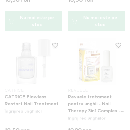
18,50 ron
18,50 ron
Nu mai este pe
Nu mai este pe
stoc
stoc
CATRICE
REVUELE
CATRICE Flawless
Revuele tratament
Restart Nail Treatment
pentru unghii - Nail
Îngrijirea unghiilor
Therapy 3in1 Complex -
Îngrijirea unghiilor
Fast Dry, Hard Coat &
Glossy Shine