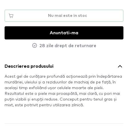
Nu mai este in stoc
Anuntati-ma
28 zile drept de returnare
Descrierea produsului
Acest gel de curățare profundă acționează prin îndepărtarea
murdăriei, uleiului și a reziduurilor de machiaj de pe față, în
același timp exfoliând ușor celulele moarte ale pielii.
Rezultatul este o piele mai proaspătă, mai clară, cu pori mai
puțin vizibili și erupții reduse. Conceput pentru tenul gras și
mixt, este potrivit pentru utilizarea zilnică.