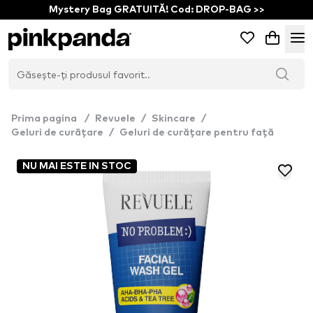
Mystery Bag GRATUITĂ! Cod: DROP-BAG >>
Prima pagina
/
Revuele
/
Skincare
/
Geluri de curățare
/
Geluri de curățare pentru față
NU MAI ESTE IN STOC