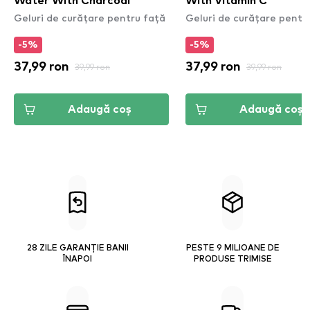
Water With Charcoal
With Vitamin C
Geluri de curățare pentru față
Geluri de curățare pentr
-5%
-5%
37,99 ron
39,99 ron
37,99 ron
39,99 ron
Adaugă coș
Adaugă coș
28 ZILE GARANȚIE BANII
PESTE 9 MILIOANE DE
ÎNAPOI
PRODUSE TRIMISE