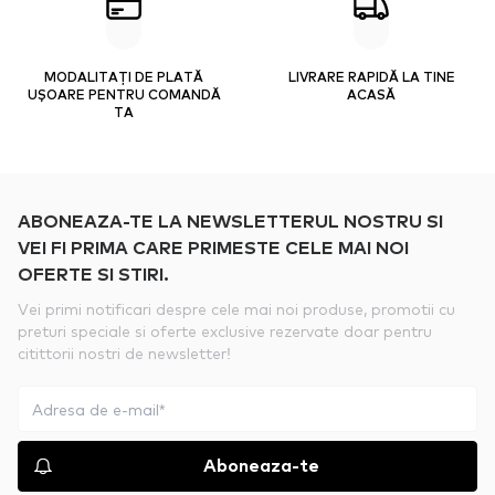
MODALITAȚI DE PLATĂ
LIVRARE RAPIDĂ LA TINE
UȘOARE PENTRU COMANDĂ
ACASĂ
TA
ABONEAZA-TE LA NEWSLETTERUL NOSTRU SI
VEI FI PRIMA CARE PRIMESTE CELE MAI NOI
OFERTE SI STIRI.
Vei primi notificari despre cele mai noi produse, promotii cu
preturi speciale si oferte exclusive rezervate doar pentru
citittorii nostri de newsletter!
Aboneaza-te