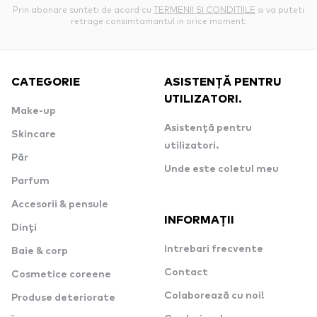
Prin abonare sunteti de acord cu
TERMENII SI CONDITIILE
si va puteti
retrage consimtamantul in orice moment.
CATEGORIE
ASISTENȚĂ PENTRU
UTILIZATORI.
Make-up
Asistență pentru
Skincare
utilizatori.
Păr
Unde este coletul meu
Parfum
Accesorii & pensule
INFORMAȚII
Dinți
Intrebari frecvente
Baie & corp
Contact
Cosmetice coreene
Colaborează cu noi!
Produse deteriorate