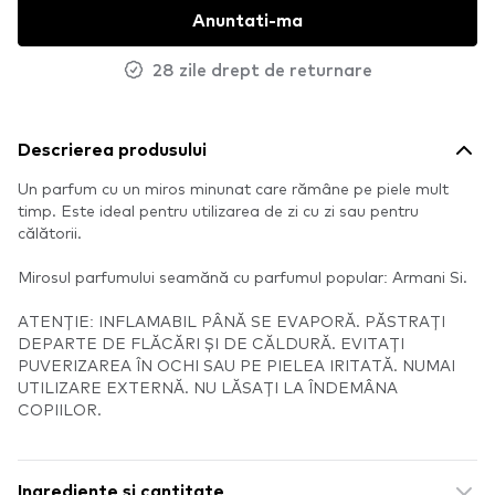
Anuntati-ma
28 zile drept de returnare
Descrierea produsului
Un parfum cu un miros minunat care rămâne pe piele mult
timp. Este ideal pentru utilizarea de zi cu zi sau pentru
călătorii.
Mirosul parfumului seamănă cu parfumul popular: Armani Si.
ATENȚIE: INFLAMABIL PÂNĂ SE EVAPORĂ. PĂSTRAȚI
DEPARTE DE FLĂCĂRI ȘI DE CĂLDURĂ. EVITAȚI
PUVERIZAREA ÎN OCHI SAU PE PIELEA IRITATĂ. NUMAI
UTILIZARE EXTERNĂ. NU LĂSAȚI LA ÎNDEMÂNA
COPIILOR.
Ingrediente si cantitate