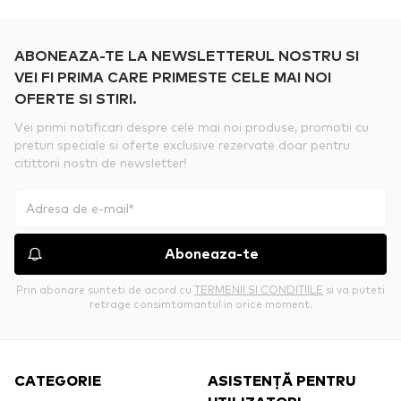
ABONEAZA-TE LA NEWSLETTERUL NOSTRU SI
VEI FI PRIMA CARE PRIMESTE CELE MAI NOI
OFERTE SI STIRI.
Vei primi notificari despre cele mai noi produse, promotii cu
preturi speciale si oferte exclusive rezervate doar pentru
citittorii nostri de newsletter!
Aboneaza-te
Prin abonare sunteti de acord cu
TERMENII SI CONDITIILE
si va puteti
retrage consimtamantul in orice moment.
CATEGORIE
ASISTENȚĂ PENTRU