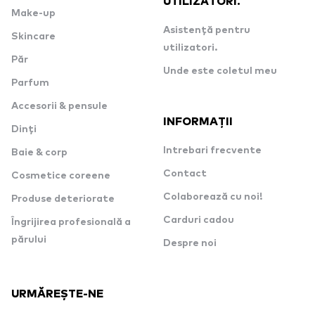
UTILIZATORI.
Make-up
Asistență pentru
Skincare
utilizatori.
Păr
Unde este coletul meu
Parfum
Accesorii & pensule
INFORMAȚII
Dinți
Intrebari frecvente
Baie & corp
Contact
Cosmetice coreene
Colaborează cu noi!
Produse deteriorate
Carduri cadou
Îngrijirea profesională a
părului
Despre noi
URMĂREȘTE-NE