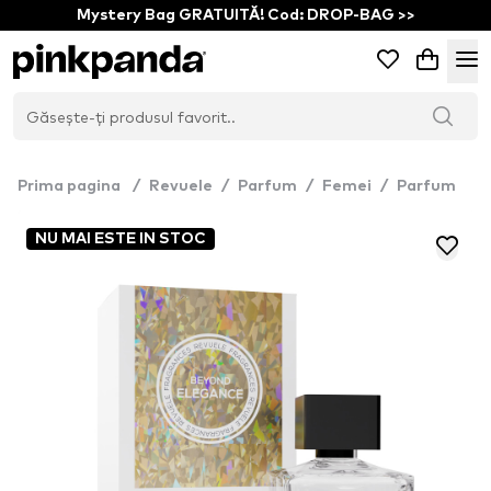
Mystery Bag GRATUITĂ! Cod: DROP-BAG >>
Prima pagina
/
Revuele
/
Parfum
/
Femei
/
Parfum
NU MAI ESTE IN STOC