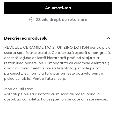
Anuntati-ma
28 zile drept de returnare
Descrierea produsului
REVUELE CERAMIDE MOISTURIZING LOTION pentru piele
uscata spre foarte uscata. Cu o textură ușoară și non-grasă,
această loțiune delicată hidratează profund și ajută la
restabilirea barierei pielii. Îmbogățita cu ceramide esențiale și
acid hialuronic, menține pielea hidratată și moale pe tot
parcursul zilei. Formula fara parfum este potrivita pentru
pielea sensibila. Pentru fata si corp.
Mod de utilizare:
Aplicati pe pielea curatata cu miscari de masaj pana la
absorbtia completa. Folosește-l ori de câte ori este nevoie..