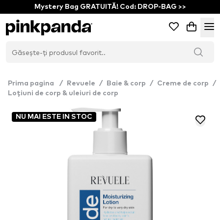
Mystery Bag GRATUITĂ! Cod: DROP-BAG >>
Prima pagina
/
Revuele
/
Baie & corp
/
Creme de corp
/
Loțiuni de corp & uleiuri de corp
NU MAI ESTE IN STOC