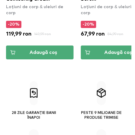
Loțiuni de corp & uleiuri de
Loțiuni de corp & uleiuri 
corp
corp
-20%
-20%
119,99 ron
149,99 ron
67,99 ron
84,99 ron
Adaugă coș
Adaugă coș
28 ZILE GARANȚIE BANII
PESTE 9 MILIOANE DE
ÎNAPOI
PRODUSE TRIMISE