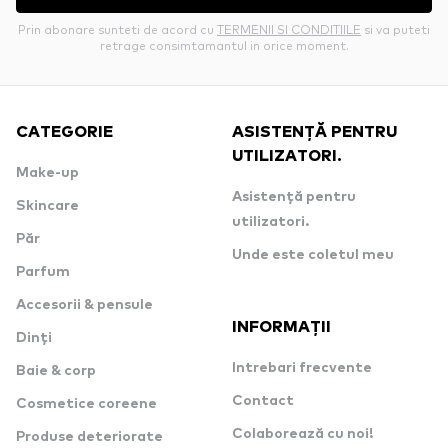
Prin abonare sunteti de acord cu
TERMENII SI CONDITIILE
si va puteti
retrage consimtamantul in orice moment.
CATEGORIE
ASISTENȚĂ PENTRU
UTILIZATORI.
Make-up
Asistență pentru
Skincare
utilizatori.
Păr
Unde este coletul meu
Parfum
Accesorii & pensule
INFORMAȚII
Dinți
Intrebari frecvente
Baie & corp
Contact
Cosmetice coreene
Colaborează cu noi!
Produse deteriorate