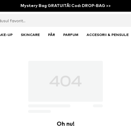
Mystery Bag GRATUITĂ! Cod: DROP-BAG >>
AKE-UP
SKINCARE
PĂR
PARFUM
ACCESORII & PENSULE
Oh nu!