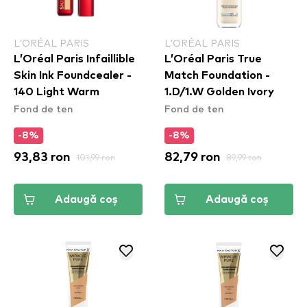
L’ORÉAL PARIS
L’ORÉAL PARIS
L’Oréal Paris Infaillible
L’Oréal Paris True
Skin Ink Foundcealer -
Match Foundation -
140 Light Warm
1.D/1.W Golden Ivory
Fond de ten
Fond de ten
-8%
-8%
93,83 ron
101,99 ron
82,79 ron
89,99 ron
Adaugă coș
Adaugă coș