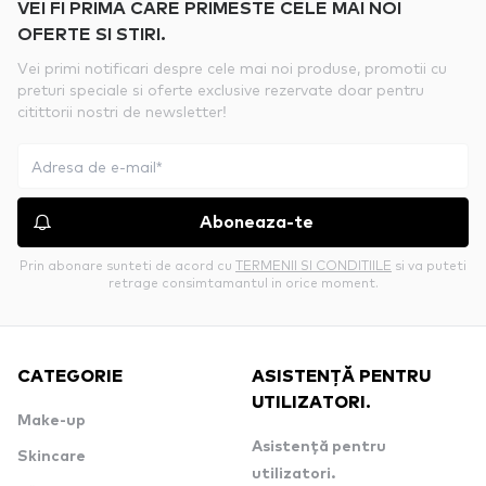
VEI FI PRIMA CARE PRIMESTE CELE MAI NOI
OFERTE SI STIRI.
Vei primi notificari despre cele mai noi produse, promotii cu
preturi speciale si oferte exclusive rezervate doar pentru
citittorii nostri de newsletter!
Aboneaza-te
Prin abonare sunteti de acord cu
TERMENII SI CONDITIILE
si va puteti
retrage consimtamantul in orice moment.
CATEGORIE
ASISTENȚĂ PENTRU
UTILIZATORI.
Make-up
Asistență pentru
Skincare
utilizatori.