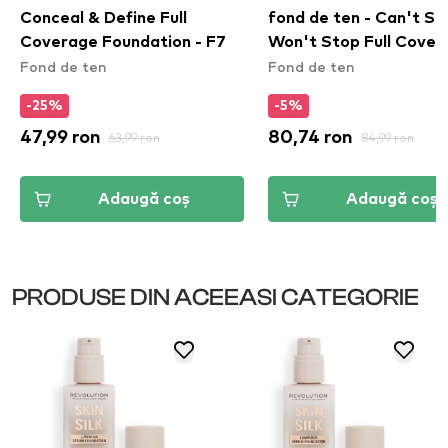
Conceal & Define Full
fond de ten - Can't St
Coverage Foundation - F7
Won't Stop Full Cover
Fond de ten
Fond de ten
Foundation - True Bei
(CSWSF08)
-25%
-5%
47,99 ron
63,99 ron
80,74 ron
84,99 ron
Adaugă coș
Adaugă coș
PRODUSE DIN ACEEASI CATEGORIE