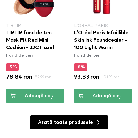
TIRTIR
L’ORÉAL PARIS
TIRTIR fond de ten -
L’Oréal Paris Infaillible
Mask Fit Red Mini
Skin Ink Foundcealer -
Cushion - 33C Hazel
100 Light Warm
Fond de ten
Fond de ten
-5%
-8%
78,84 ron
82,99 ron
93,83 ron
101,99 ron
Adaugă coș
Adaugă coș
Arată toate produsele