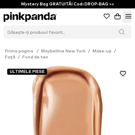
Mystery Bag GRATUITĂ! Cod: DROP-BAG >>
Prima pagina
/
Maybelline New York
/
Make-up
/
Față
/
Fond de ten
ULTIMELE PIESE