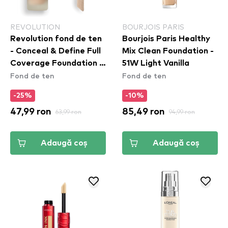
REVOLUTION
BOURJOIS PARIS
Revolution fond de ten
Bourjois Paris Healthy
- Conceal & Define Full
Mix Clean Foundation -
Coverage Foundation -
51W Light Vanilla
Fond de ten
Fond de ten
F6
-25%
-10%
47,99 ron
63,99 ron
85,49 ron
94,99 ron
Adaugă coș
Adaugă coș