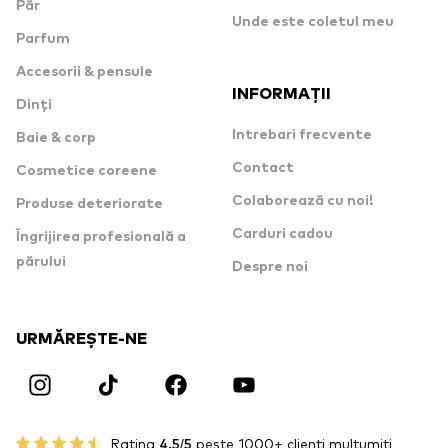
Păr
Unde este coletul meu
Parfum
Accesorii & pensule
INFORMAȚII
Dinți
Intrebari frecvente
Baie & corp
Contact
Cosmetice coreene
Colaborează cu noi!
Produse deteriorate
Carduri cadou
Îngrijirea profesională a
părului
Despre noi
URMĂREȘTE-NE
Rating
4.5/5
peste 1000+ clienți mulțumiți