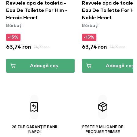
Revuele apa de toaleta -
Revuele apa de toaleta
Eau De Toilette For Him -
Eau De Toilette For Hi
Heroic Heart
Noble Heart
Bărbați
Bărbați
-15%
-15%
63,74 ron
74,99 ron
63,74 ron
74,99 ron
Adaugă coș
Adaugă coș
28 ZILE GARANȚIE BANII
PESTE 9 MILIOANE DE
ÎNAPOI
PRODUSE TRIMISE