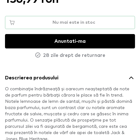
Nu mai este in stoc
Anuntati-ma
28 zile drept de returnare
Descrierea produsului
O combinație îndrăzneață și oarecum neașteptată de note
de parfum pentru bărbații cărora le place să fie în trend.
Notele lemnoase de lemn de santal, mușchi și păstăi domină
baza parfumului, sunt un contrast clar cu notele aromate
fructate de salvie, mușcate și cedru care se găsesc în inima
parfumului. O senzație plăcută de prospețime pe tot
parcursul zilei va fi asigurată de bergamotă, care este cea
mai prezentă în notele de vârf ale apei de toaletă Jack &
Jones Blue Heritage.