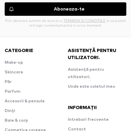
Aboneaza-te
Prin abonare sunteti de acord cu
TERMENII SI CONDITIILE
si va puteti
retrage consimtamantul in orice moment.
CATEGORIE
ASISTENȚĂ PENTRU
UTILIZATORI.
Make-up
Asistență pentru
Skincare
utilizatori.
Păr
Unde este coletul meu
Parfum
Accesorii & pensule
INFORMAȚII
Dinți
Intrebari frecvente
Baie & corp
Contact
Cosmetice coreene