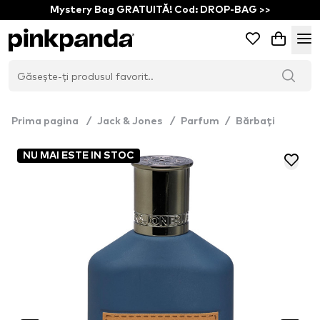
Mystery Bag GRATUITĂ! Cod: DROP-BAG >>
Prima pagina
/
Jack & Jones
/
Parfum
/
Bărbați
NU MAI ESTE IN STOC