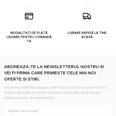
MODALITAȚI DE PLATĂ
LIVRARE RAPIDĂ LA TINE
UȘOARE PENTRU COMANDĂ
ACASĂ
TA
ABONEAZA-TE LA NEWSLETTERUL NOSTRU SI
VEI FI PRIMA CARE PRIMESTE CELE MAI NOI
OFERTE SI STIRI.
Vei primi notificari despre cele mai noi produse, promotii cu
preturi speciale si oferte exclusive rezervate doar pentru
citittorii nostri de newsletter!