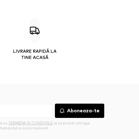
LIVRARE RAPIDĂ LA
TINE ACASĂ
Aboneaza-te
rd cu
TERMENII SI CONDITIILE
si va puteti retrage
tamantul in orice moment.