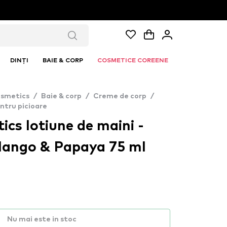
DINȚI
BAIE & CORP
COSMETICE COREENE
Cosmetics
/
Baie & corp
/
Creme de corp
/
ntru picioare
ics lotiune de maini -
Mango & Papaya 75 ml
Nu mai este in stoc