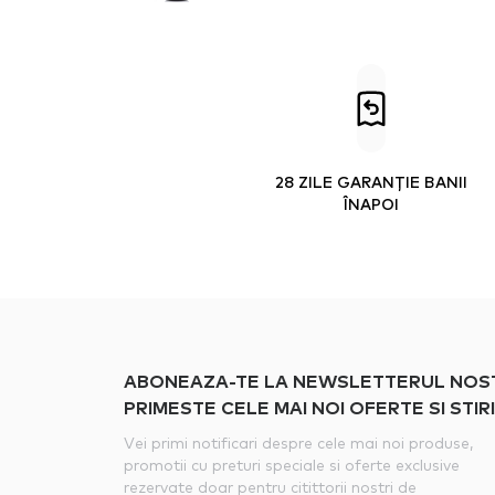
28 ZILE GARANȚIE BANII
ÎNAPOI
ABONEAZA-TE LA NEWSLETTERUL NOSTRU
PRIMESTE CELE MAI NOI OFERTE SI STIRI
Vei primi notificari despre cele mai noi produse,
promotii cu preturi speciale si oferte exclusive
rezervate doar pentru citittorii nostri de