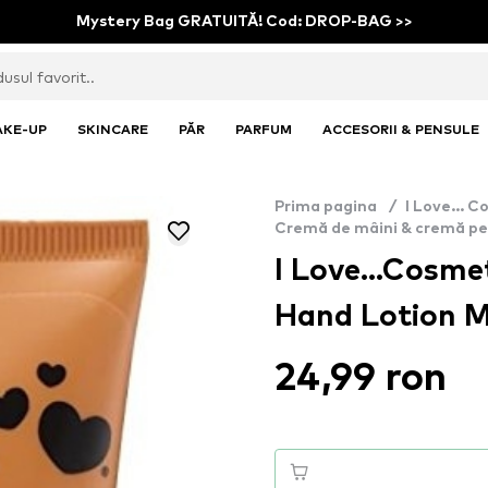
Mystery Bag GRATUITĂ! Cod: DROP-BAG >>
AKE-UP
SKINCARE
PĂR
PARFUM
ACCESORII & PENSULE
Prima pagina
/
I Love... 
Cremă de mâini & cremă pe
I Love...Cosmet
Hand Lotion 
24,99 ron