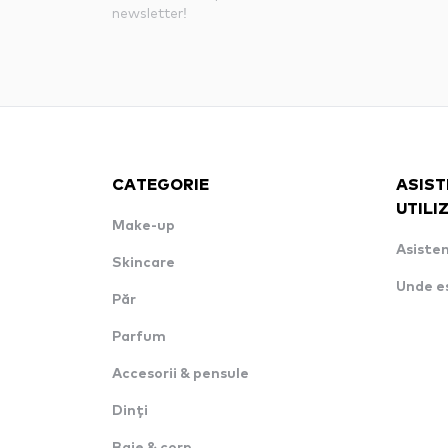
newsletter!
CATEGORIE
ASIST
UTILI
Make-up
Asisten
Skincare
Unde e
Păr
Parfum
Accesorii & pensule
Dinți