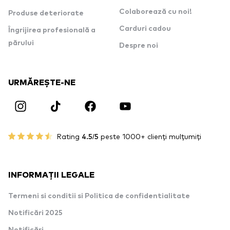
Colaborează cu noi!
Produse deteriorate
Carduri cadou
Îngrijirea profesională a
părului
Despre noi
URMĂREȘTE-NE
Rating
4.5/5
peste 1000+ clienți mulțumiți
INFORMAȚII LEGALE
Termeni si conditii si Politica de confidentialitate
Notificări 2025
Notificări