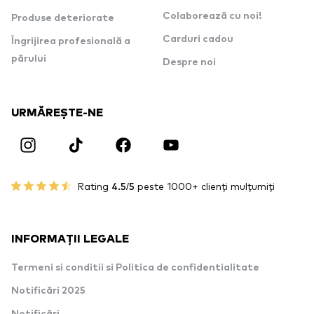
Colaborează cu noi!
Produse deteriorate
Carduri cadou
Îngrijirea profesională a
părului
Despre noi
URMĂREȘTE-NE
Rating
4.5/5
peste 1000+ clienți mulțumiți
INFORMAȚII LEGALE
Termeni si conditii si Politica de confidentialitate
Notificări 2025
Notificări