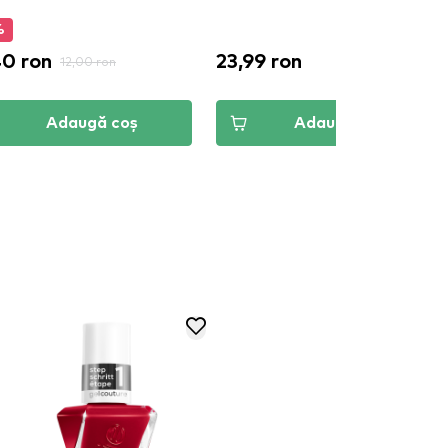
%
40 ron
23,99 ron
12,00 ron
Adaugă coș
Adaugă coș