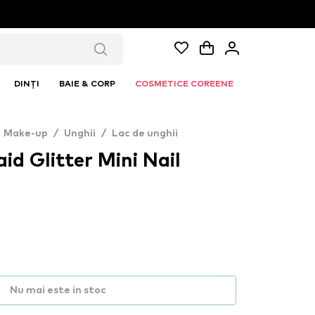
DINȚI
BAIE & CORP
COSMETICE COREENE
Make-up
/
Unghii
/
Lac de unghii
d Glitter Mini Nail
Nu mai este in stoc