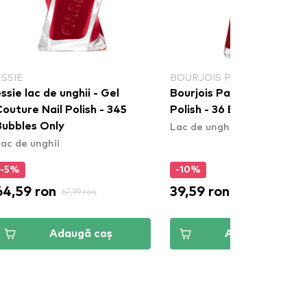
ESSIE
BOURJOIS PARIS
ssie lac de unghii - Gel
Bourjois Paris 1 Seconde 
outure Nail Polish - 345
Polish - 36 Betty´Amo
Lac de unghii
Bubbles Only
ac de unghii
-5%
-10%
64,59 ron
39,59 ron
67,99 ron
43,99 ron
Adaugă coș
Adaugă coș