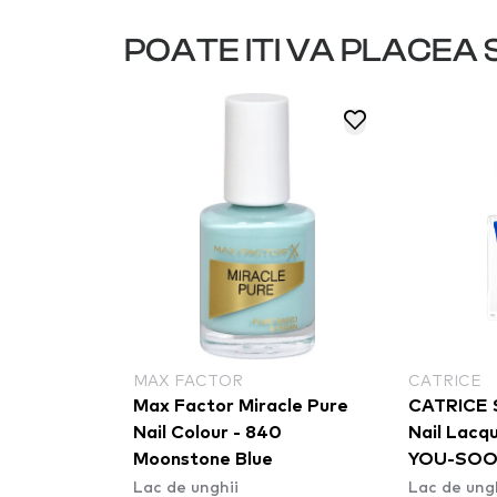
POATE ITI VA PLACEA S
MAX FACTOR
CATRICE
s - 5
Max Factor Miracle Pure
CATRICE 
Nail Colour - 840
Nail Lacq
Moonstone Blue
YOU-SO
Lac de unghii
Lac de ung