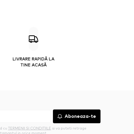
LIVRARE RAPIDĂ LA
TINE ACASĂ
Aboneaza-te
rd cu
TERMENII SI CONDITIILE
si va puteti retrage
tamantul in orice moment.