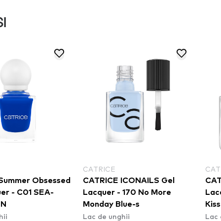
I
CATRICE
CAT
Summer Obsessed
CATRICE ICONAILS Gel
CAT
uer - C01 SEA-
Lacquer - 170 No More
Lac
ON
Monday Blue-s
Kiss
hii
Lac de unghii
Lac 