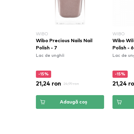
WIBO
WIBO
Wibo Precious Nails Nail
Wibo Wil
Polish - 7
Polish - 6
Lac de unghii
Lac de un
-15%
-15%
21,24 ron
21,24 r
24,99 ron
Adaugă coș