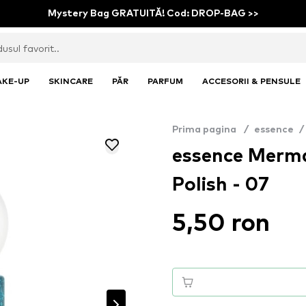
Mystery Bag GRATUITĂ! Cod: DROP-BAG >>
AKE-UP
SKINCARE
PĂR
PARFUM
ACCESORII & PENSULE
Prima pagina
/
essence
/
essence Mermai
Polish - 07
5,50 ron