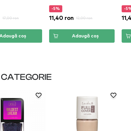
-5%
-5
11,40 ron
11,
17,00 ron
12,00 ron
Adaugă coș
Adaugă coș
I CATEGORIE