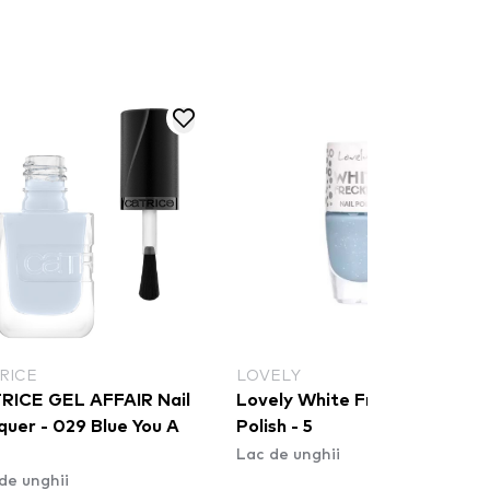
RICE
LOVELY
RICE GEL AFFAIR Nail
Lovely White Freckles Nail
quer - 029 Blue You A
Polish - 5
Lac de unghii
de unghii