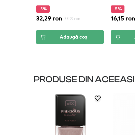
-5%
-5%
32,29 ron
16,15 ron
on
33,99 ron
ă coș
Adaugă coș
PRODUSE DIN ACEEAS