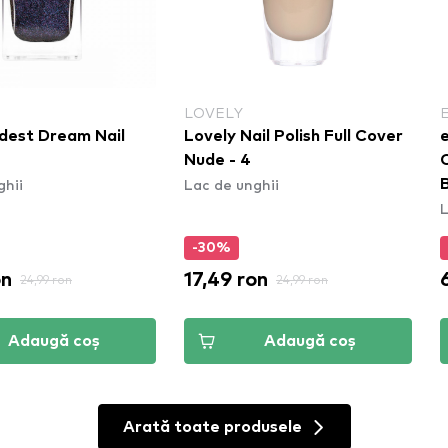
LOVELY
dest Dream Nail
Lovely Nail Polish Full Cover
e
Nude - 4
C
ghii
Lac de unghii
L
-30%
on
17,49 ron
24,99 ron
24,99 ron
Adaugă coș
Adaugă coș
Arată toate produsele