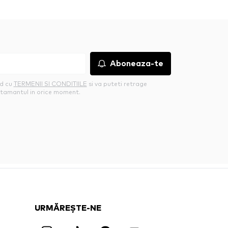
Aboneaza-te
rd cu
TERMENII SI CONDITIILE
si va puteti retrage
tamantul in orice moment.
URMĂREȘTE-NE