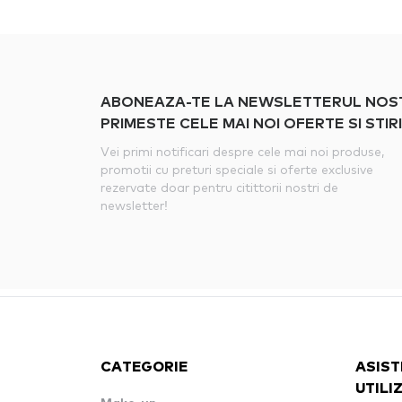
ABONEAZA-TE LA NEWSLETTERUL NOSTRU
PRIMESTE CELE MAI NOI OFERTE SI STIRI
Vei primi notificari despre cele mai noi produse,
promotii cu preturi speciale si oferte exclusive
rezervate doar pentru citittorii nostri de
newsletter!
CATEGORIE
ASIST
UTILI