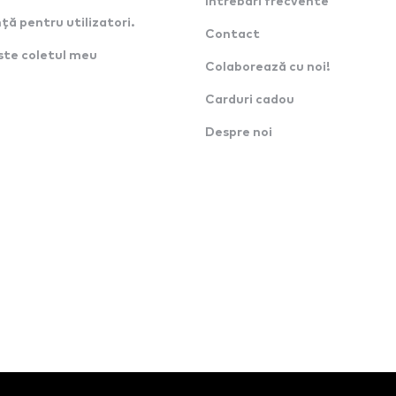
Intrebari frecvente
ță pentru utilizatori.
Contact
ste coletul meu
Colaborează cu noi!
Carduri cadou
Despre noi