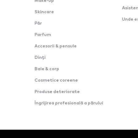
Make-up
Asisten
Skincare
Unde e
Păr
Parfum
Accesorii & pensule
Dinți
Baie & corp
Cosmetice coreene
Produse deteriorate
Îngrijirea profesională a părului