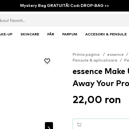
Mystery Bag GRATUITĂ! Cod: DROP-BAG >>
AKE-UP
SKINCARE
PĂR
PARFUM
ACCESORII & PENSULE
Prima pagina
/
essence
/
Pensule & aplicatoare
/
Pe
essence Make U
Away Your Pr
22,00 ron