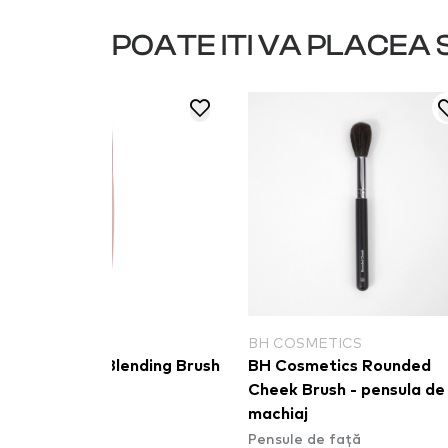
POATE ITI VA PLACEA S
NAM
BH COSMETICS
NAM Precise Blending Brush
BH Cosmetics Rounded
Pensule de față
Cheek Brush - pensula de
machiaj
Pensule de față