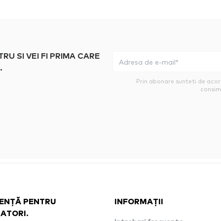
 SI VEI FI PRIMA CARE
.
Prin abonare sunteti de aco
consim
ENȚĂ PENTRU
INFORMAȚII
ZATORI.