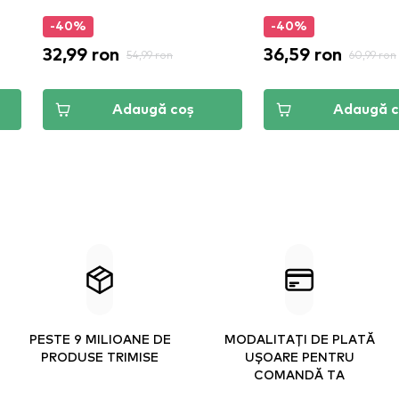
-40%
-40%
32,99 ron
36,59 ron
54,99 ron
60,99 ron
Adaugă coș
Adaugă c
PESTE 9 MILIOANE DE
MODALITAȚI DE PLATĂ
PRODUSE TRIMISE
UȘOARE PENTRU
COMANDĂ TA