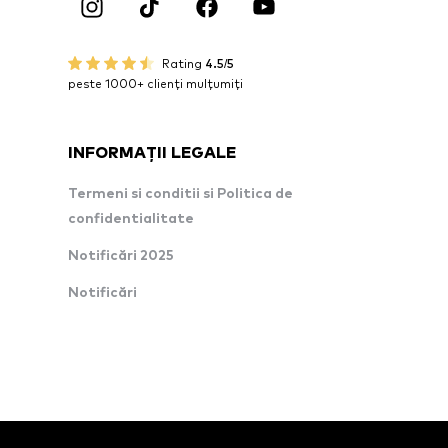
Rating
4.5/5
peste 1000+ clienți mulțumiți
INFORMAȚII LEGALE
Termeni si conditii si Politica de
confidentialitate
Notificări 2025
Notificări