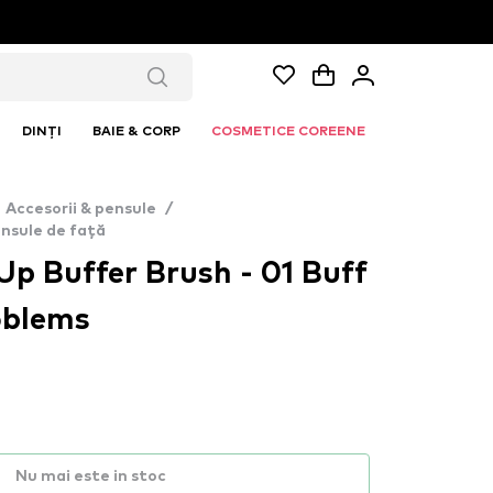
DINȚI
BAIE & CORP
COSMETICE COREENE
Accesorii & pensule
/
nsule de față
p Buffer Brush - 01 Buff
oblems
Nu mai este in stoc