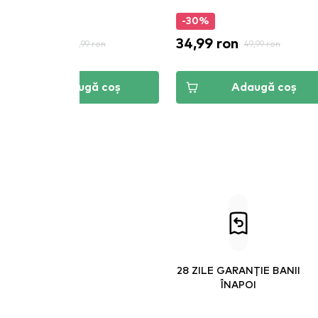
-40%
-30%
20,99 ron
34,99 ron
34,99 ron
49,99 ron
Adaugă coș
Adaugă coș
28 ZILE GARANȚIE BANII
ÎNAPOI