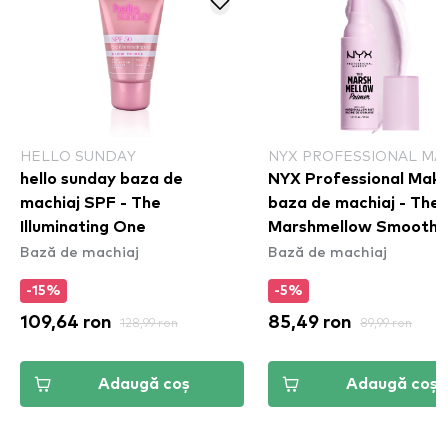
HELLO SUNDAY
NYX PROFESSIONAL MA
hello sunday baza de
NYX Professional Mak
machiaj SPF - The
baza de machiaj - The
Illuminating One
Marshmellow Smoothi
Bază de machiaj
Bază de machiaj
Primer
-15%
-5%
109,64 ron
128,99 ron
85,49 ron
89,99 ron
Adaugă coș
Adaugă coș