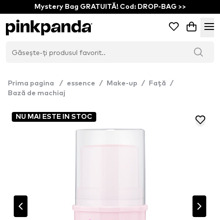
Mystery Bag GRATUITĂ! Cod: DROP-BAG >>
Prima pagina
/
essence
/
Make-up
/
Față
/
Bază de machiaj
NU MAI ESTE IN STOC