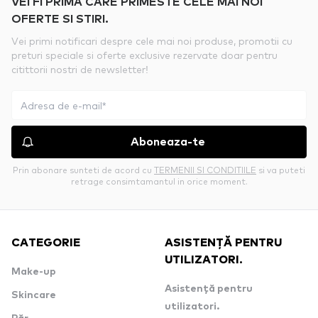
VEI FI PRIMA CARE PRIMESTE CELE MAI NOI
OFERTE SI STIRI.
Vei primi notificari despre cele mai noi produse, promotii cu
preturi speciale si oferte exclusive rezervate doar pentru
citittorii nostri de newsletter!
Aboneaza-te
Prin abonare sunteti de acord cu
TERMENII SI CONDITIILE
si va puteti
retrage consimtamantul in orice moment.
CATEGORIE
ASISTENȚĂ PENTRU
UTILIZATORI.
Make-up
Asistență pentru
Skincare
utilizatori.