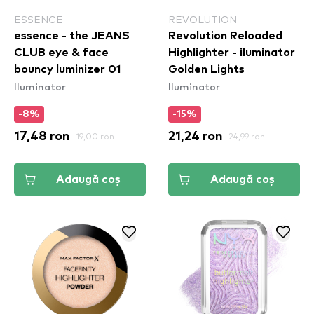
ESSENCE
REVOLUTION
essence - the JEANS
Revolution Reloaded
CLUB eye & face
Highlighter - iluminator
bouncy luminizer 01
Golden Lights
Iluminator
Iluminator
-8%
-15%
17,48 ron
19,00 ron
21,24 ron
24,99 ron
Adaugă coș
Adaugă coș