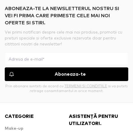
ABONEAZA-TE LA NEWSLETTERUL NOSTRU SI
VEI FI PRIMA CARE PRIMESTE CELE MAI NOI
OFERTE SI STIRI.
Vei primi notificari despre cele mai noi produse, promotii cu
preturi speciale si oferte exclusive rezervate doar pentru
citittorii nostri de newsletter!
Aboneaza-te
Prin abonare sunteti de acord cu
TERMENII SI CONDITIILE
si va puteti
retrage consimtamantul in orice moment.
CATEGORIE
ASISTENȚĂ PENTRU
UTILIZATORI.
Make-up