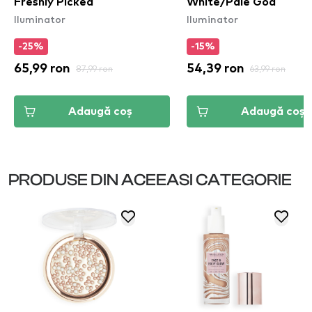
Freshly Picked
White/Pale God
Iluminator
Iluminator
-25%
-15%
65,99 ron
87,99 ron
54,39 ron
63,99 ron
Adaugă coș
Adaugă coș
PRODUSE DIN ACEEASI CATEGORIE