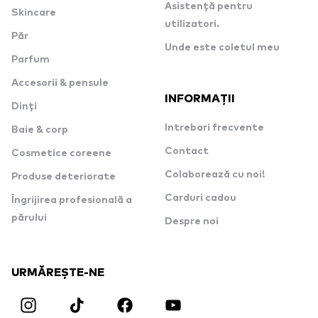
Asistență pentru
Skincare
utilizatori.
Păr
Unde este coletul meu
Parfum
Accesorii & pensule
INFORMAȚII
Dinți
Intrebari frecvente
Baie & corp
Contact
Cosmetice coreene
Colaborează cu noi!
Produse deteriorate
Carduri cadou
Îngrijirea profesională a
părului
Despre noi
URMĂREȘTE-NE