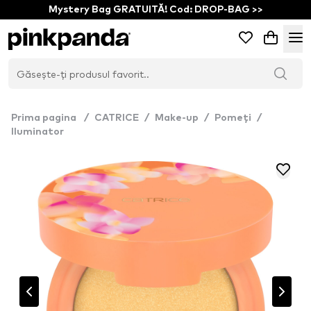
Mystery Bag GRATUITĂ! Cod: DROP-BAG >>
Prima pagina
/
CATRICE
/
Make-up
/
Pomeți
/
Iluminator