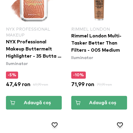
NYX PROFESSIONAL
RIMMEL LONDON
MAKEUP
Rimmel London Multi-
NYX Professional
Tasker Better Than
Makeup Buttermelt
Filters - 005 Medium
Highlighter - 35 Butta In
Iluminator
Iluminator
Bronze
-5%
-10%
47,49 ron
49,99 ron
71,99 ron
79,99 ron
Adaugă coș
Adaugă coș