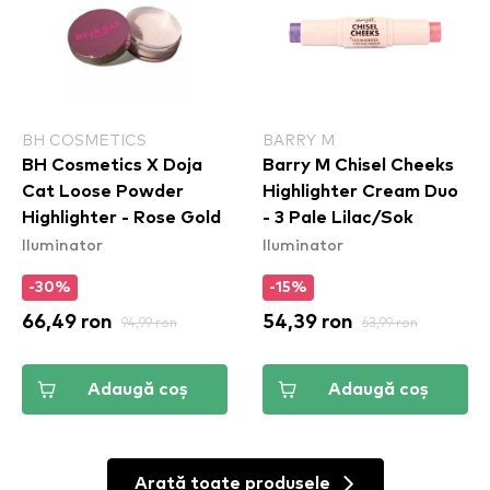
BH COSMETICS
BARRY M
BH Cosmetics X Doja
Barry M Chisel Cheeks
Cat Loose Powder
Highlighter Cream Duo
Highlighter - Rose Gold
- 3 Pale Lilac/Sok
Iluminator
Iluminator
-30%
-15%
66,49 ron
94,99 ron
54,39 ron
63,99 ron
Adaugă coș
Adaugă coș
Arată toate produsele