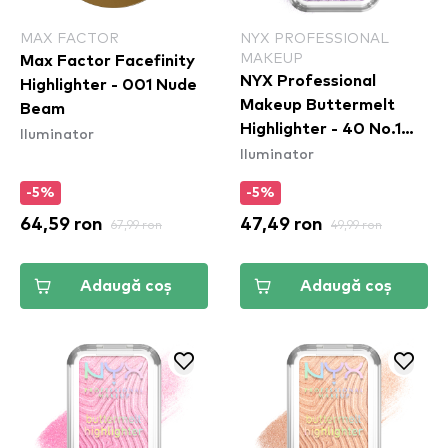
MAX FACTOR
NYX PROFESSIONAL
MAKEUP
Max Factor Facefinity
NYX Professional
Highlighter - 001 Nude
Makeup Buttermelt
Beam
Highlighter - 40 No.1
Iluminator
Iluminator
Butta
-5%
-5%
64,59 ron
67,99 ron
47,49 ron
49,99 ron
Adaugă coș
Adaugă coș