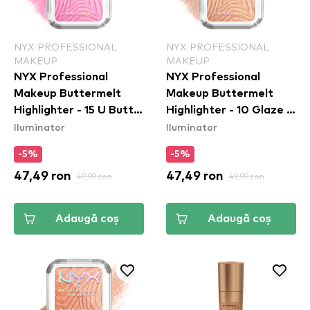
NYX PROFESSIONAL
NYX PROFESSIONAL
MAKEUP
MAKEUP
NYX Professional
NYX Professional
Makeup Buttermelt
Makeup Buttermelt
Highlighter - 15 U Butta
Highlighter - 10 Glaze It
Iluminator
Iluminator
Werk
Butta
-5%
-5%
47,49 ron
49,99 ron
47,49 ron
49,99 ron
Adaugă coș
Adaugă coș