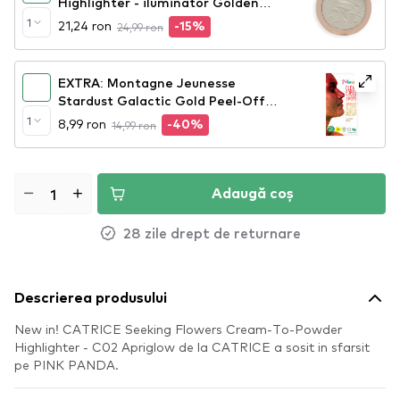
Highlighter - iluminator Golden
Lights
1
21,24 ron
24,99 ron
-15%
EXTRA: Montagne Jeunesse
Stardust Galactic Gold Peel-Off
Face Mask
1
8,99 ron
14,99 ron
-40%
Adaugă coș
28 zile drept de returnare
Descrierea produsului
New in! CATRICE Seeking Flowers Cream-To-Powder
Highlighter - C02 Apriglow de la CATRICE a sosit in sfarsit
pe PINK PANDA.