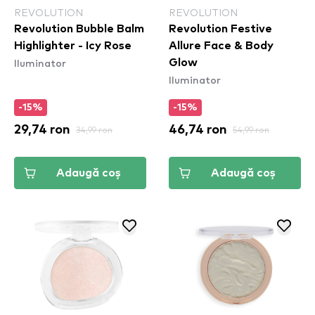
REVOLUTION
REVOLUTION
Revolution Bubble Balm
Revolution Festive
Highlighter - Icy Rose
Allure Face & Body
Iluminator
Glow
Iluminator
-15%
-15%
29,74 ron
34,99 ron
46,74 ron
54,99 ron
Adaugă coș
Adaugă coș