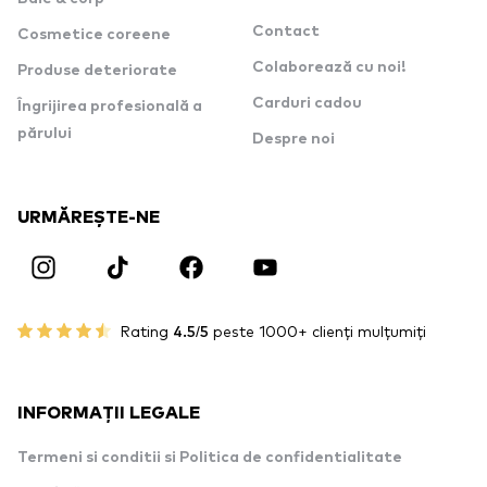
Contact
Cosmetice coreene
Colaborează cu noi!
Produse deteriorate
Carduri cadou
Îngrijirea profesională a
părului
Despre noi
URMĂREȘTE-NE
Rating
4.5/5
peste 1000+ clienți mulțumiți
INFORMAȚII LEGALE
Termeni si conditii si Politica de confidentialitate