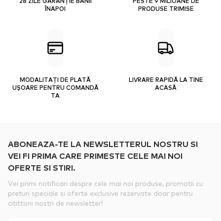
28 ZILE GARANȚIE BANII
PESTE 9 MILIOANE DE
ÎNAPOI
PRODUSE TRIMISE
MODALITAȚI DE PLATĂ
LIVRARE RAPIDĂ LA TINE
UȘOARE PENTRU COMANDĂ
ACASĂ
TA
ABONEAZA-TE LA NEWSLETTERUL NOSTRU SI
VEI FI PRIMA CARE PRIMESTE CELE MAI NOI
OFERTE SI STIRI.
Vei primi notificari despre cele mai noi produse, promotii cu
preturi speciale si oferte exclusive rezervate doar pentru
citittorii nostri de newsletter!