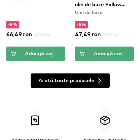
ulei de buze Follow
Ulei de buze
Back (FOLD06)
-5%
-5%
66,49 ron
69,99 ron
47,49 ron
49,99 ron
Adaugă coș
Adaugă coș
Arată toate produsele