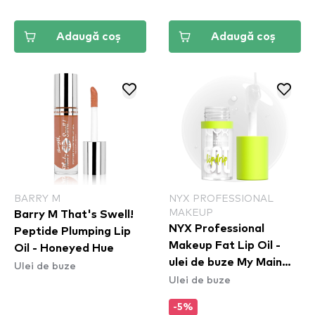
Adaugă coș
Adaugă coș
BARRY M
NYX PROFESSIONAL
MAKEUP
Barry M That's Swell!
NYX Professional
Peptide Plumping Lip
Makeup Fat Lip Oil -
Oil - Honeyed Hue
ulei de buze My Main
Ulei de buze
Ulei de buze
(FOLD01)
-5%