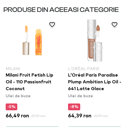
PRODUSE DIN ACEEASI CATEGORIE
MILANI
L’ORÉAL PARIS
Milani Fruit Fetish Lip
L’Oréal Paris Paradise
Oil - 110 Passionfruit
Plump Ambition Lip Oil -
Coconut
641 Latte Glace
Ulei de buze
Ulei de buze
-5%
-8%
66,49 ron
69,99 ron
64,39 ron
69,99 ron