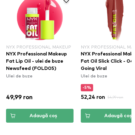
NYX PROFESSIONAL MAKEUP
NYX PROFESSIONAL MA
NYX Professional Makeup
NYX Professional Mak
Fat Lip Oil - ulei de buze
Fat Oil Slick Click - 04
Newsfeed (FOLD05)
Going Viral
Ulei de buze
Ulei de buze
-5%
49,99 ron
52,24 ron
54,99 ron
Adaugă coș
Adaugă coș