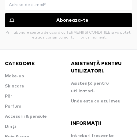
Aboneaza-te
Prin abonare sunteti de acord cu
TERMENII SI CONDITIILE
si va puteti
retrage consimtamantul in orice moment.
CATEGORIE
ASISTENȚĂ PENTRU
UTILIZATORI.
Make-up
Asistență pentru
Skincare
utilizatori.
Păr
Unde este coletul meu
Parfum
Accesorii & pensule
INFORMAȚII
Dinți
Intrebari frecvente
Baie & corp