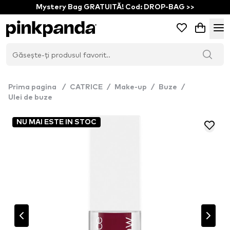
Mystery Bag GRATUITĂ! Cod: DROP-BAG >>
Prima pagina
/
CATRICE
/
Make-up
/
Buze
/
Ulei de buze
NU MAI ESTE IN STOC