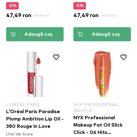
-5%
-5%
47,49 ron
49,99 ron
47,49 ron
49,99 ron
Adaugă coș
Adaugă coș
L’ORÉAL PARIS
NYX PROFESSIONAL
MAKEUP
L’Oréal Paris Paradise
NYX Professional
Plump Ambition Lip Oil -
Makeup Fat Oil Slick
380 Rouge In Love
Click - 06 Hits
Ulei de buze