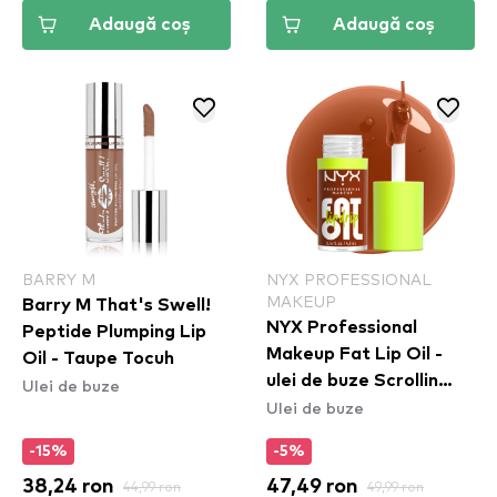
Adaugă coș
Adaugă coș
BARRY M
NYX PROFESSIONAL
MAKEUP
Barry M That's Swell!
NYX Professional
Peptide Plumping Lip
Makeup Fat Lip Oil -
Oil - Taupe Tocuh
ulei de buze Scrollin
Ulei de buze
Ulei de buze
(FOLD07)
-15%
-5%
38,24 ron
44,99 ron
47,49 ron
49,99 ron