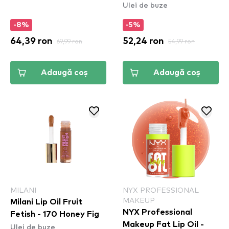
Ulei de buze
Different
-8%
-5%
64,39 ron
69,99 ron
52,24 ron
54,99 ron
Adaugă coș
Adaugă coș
MILANI
NYX PROFESSIONAL
MAKEUP
Milani Lip Oil Fruit
NYX Professional
Fetish - 170 Honey Fig
Makeup Fat Lip Oil -
Ulei de buze