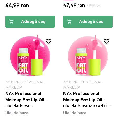
44,99 ron
47,49 ron
49,99 ron
Adaugă coș
Adaugă coș
NYX PROFESSIONAL
NYX PROFESSIONAL
MAKEUP
MAKEUP
NYX Professional
NYX Professional
Makeup Fat Lip Oil -
Makeup Fat Lip Oil -
ulei de buze
ulei de buze Missed Call
Ulei de buze
Ulei de buze
Supermodel (FOLD03)
(FOLD02)