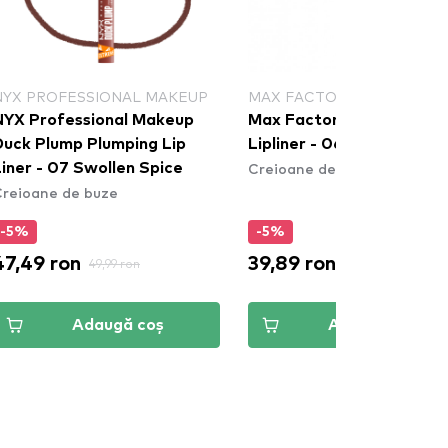
NYX PROFESSIONAL MAKEUP
MAX FACTOR
NYX Professional Makeup
Max Factor Colour Elixir
Duck Plump Plumping Lip
Lipliner - 060 Red Ruby
Creioane de buze
iner - 07 Swollen Spice
reioane de buze
-5%
-5%
47,49 ron
39,89 ron
49,99 ron
41,99 ron
Adaugă coș
Adaugă coș