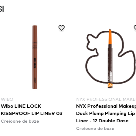
I
NYX PROFESSIONAL MAKEUP
NYX
E LOCK
NYX Professional Makeup
NYX
F LIP LINER 03
Duck Plump Plumping Lip
Duc
e buze
Liner - 12 Double Dose
Lin
Creioane de buze
Crei