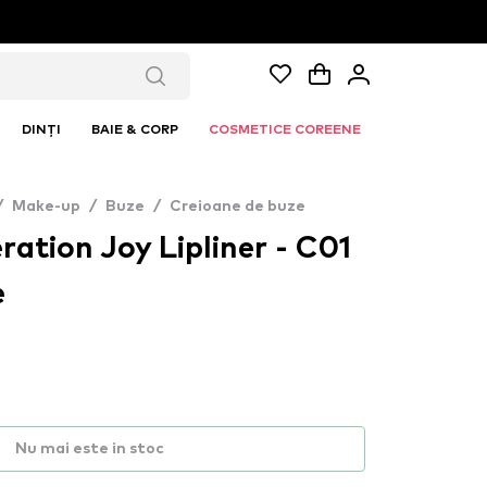
DINȚI
BAIE & CORP
COSMETICE COREENE
/
Make-up
/
Buze
/
Creioane de buze
ation Joy Lipliner - C01
e
Nu mai este in stoc