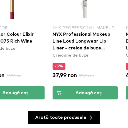
TOR
NYX PROFESSIONAL MAKEUP
r Colour Elixir
NYX Professional Makeup
- 075 Rich Wine
Line Loud Longwear Lip
de buze
Liner - creion de buze
L
Creioane de buze
C
Gimme Drama (LLLP01)
-5%
on
37,99 ron
41,99 ron
39,99 ron
Adaugă coș
Adaugă coș
Arată toate produsele