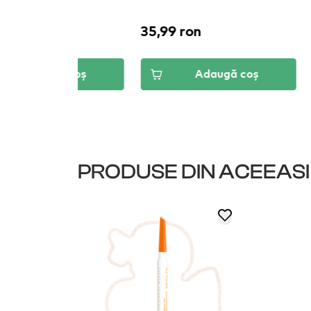
35,99 ron
35,99 ro
 ron
ă coș
Adaugă coș
PRODUSE DIN ACEEAS