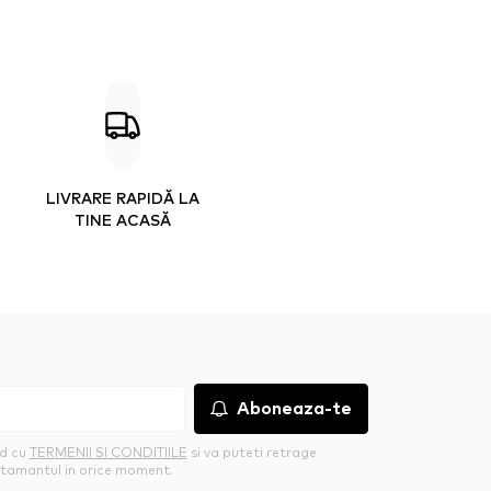
LIVRARE RAPIDĂ LA
TINE ACASĂ
Aboneaza-te
rd cu
TERMENII SI CONDITIILE
si va puteti retrage
tamantul in orice moment.