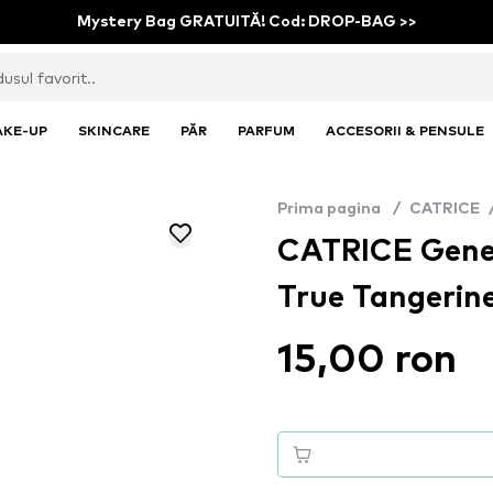
Mystery Bag GRATUITĂ! Cod: DROP-BAG >>
AKE-UP
SKINCARE
PĂR
PARFUM
ACCESORII & PENSULE
Prima pagina
/
CATRICE
CATRICE Gener
True Tangerin
15,00 ron