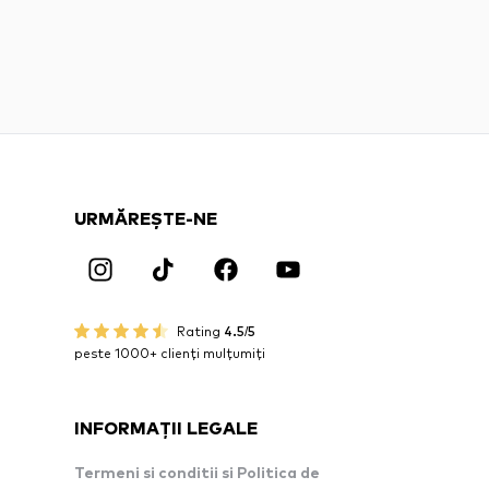
URMĂREȘTE-NE
Rating
4.5/5
peste 1000+ clienți mulțumiți
INFORMAȚII LEGALE
Termeni si conditii si Politica de