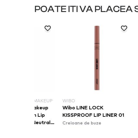
POATE ITI VA PLACEA S
NAL MAKEUP
WIBO
WIBO
al Makeup
Wibo LINE LOCK
Wibo LIN
 Slim Lip
KISSPROOF LIP LINER 01
KISSPROO
Creioane de buze
Creioane d
oo Neutral