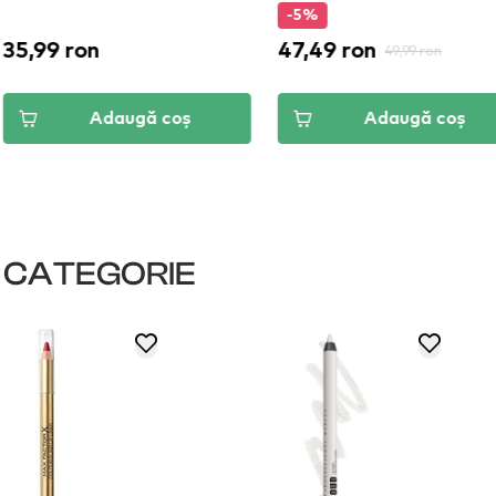
-5%
-5
n
47,49 ron
47,
49,99 ron
Adaugă coș
Adaugă coș
I CATEGORIE