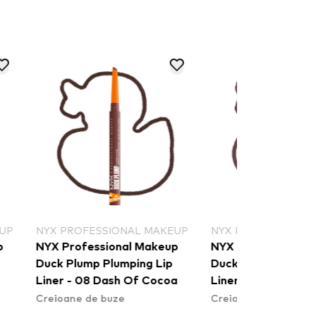
 PROFESSIONAL MAKEUP
NYX PROFESSIONAL MAKEUP
 Professional Makeup
NYX Professional Makeup
k Plump Plumping Lip
Duck Plump Plumping Lip
er - 08 Dash Of Cocoa
Liner - 04 Fill Em' In
oane de buze
Creioane de buze