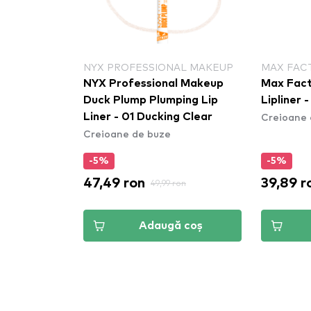
NYX PROFESSIONAL MAKEUP
MAX FAC
NYX Professional Makeup
Max Facto
Duck Plump Plumping Lip
Lipliner 
Creioane 
Liner - 01 Ducking Clear
Creioane de buze
-5%
-5%
47,49 ron
39,89 r
49,99 ron
Adaugă coș