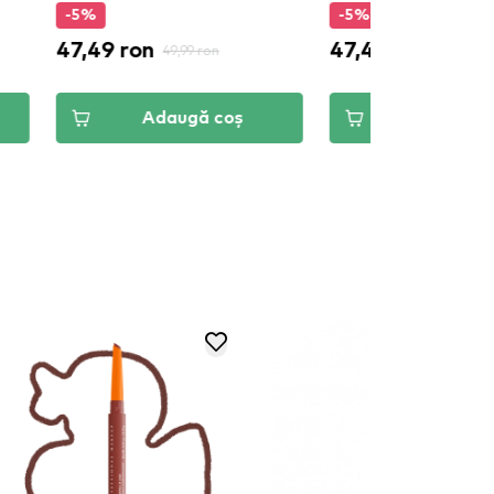
%
-5%
49 ron
47,49 ron
49,99 ron
49,99 ron
Adaugă coș
Adaugă coș