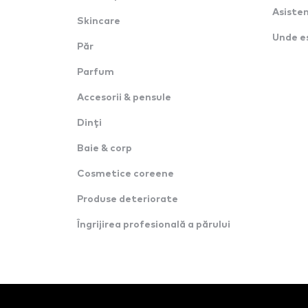
Asisten
Skincare
Unde e
Păr
Parfum
Accesorii & pensule
Dinți
Baie & corp
Cosmetice coreene
Produse deteriorate
Îngrijirea profesională a părului