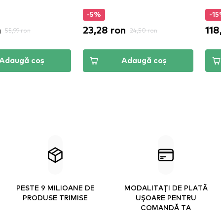
-5%
-1
n
23,28 ron
118
55,99 ron
24,50 ron
Adaugă coș
Adaugă coș
PESTE 9 MILIOANE DE
MODALITAȚI DE PLATĂ
PRODUSE TRIMISE
UȘOARE PENTRU
COMANDĂ TA