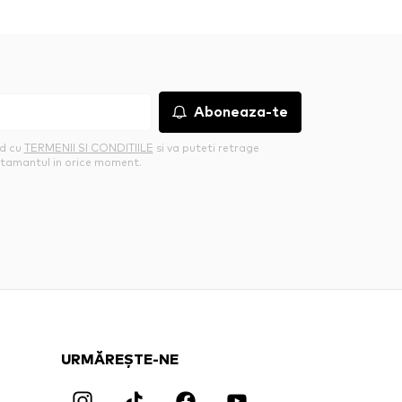
Aboneaza-te
rd cu
TERMENII SI CONDITIILE
si va puteti retrage
tamantul in orice moment.
URMĂREȘTE-NE