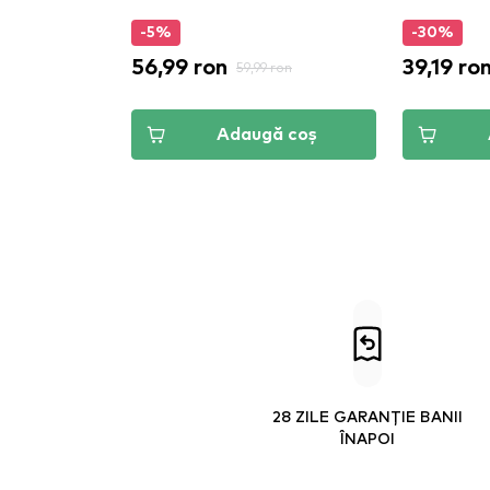
-5%
-30%
56,99 ron
39,19 ro
 ron
59,99 ron
ă coș
Adaugă coș
28 ZILE GARANȚIE BANII
ÎNAPOI