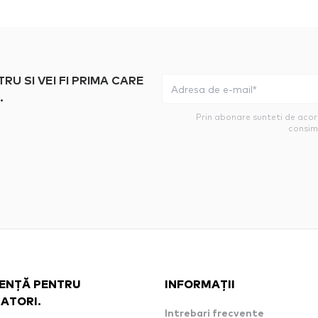
 SI VEI FI PRIMA CARE
.
Prin abonare sunteti de aco
consim
ENȚĂ PENTRU
INFORMAȚII
ZATORI.
Intrebari frecvente