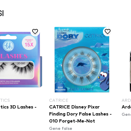
I
TICS
CATRICE
ARD
ics 3D Lashes -
CATRICE Disney Pixar
Arde
Gene
Finding Dory False Lashes -
010 Forget-Me-Not
Gene false