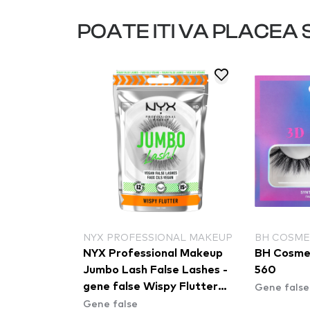
POATE ITI VA PLACEA S
NYX PROFESSIONAL MAKEUP
BH COSME
e - Double
NYX Professional Makeup
BH Cosmet
yelashes
Jumbo Lash False Lashes -
560
Gene false
gene false Wispy Flutter
Gene false
(LGLA03)