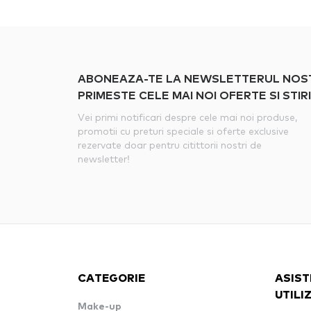
ABONEAZA-TE LA NEWSLETTERUL NOSTRU
PRIMESTE CELE MAI NOI OFERTE SI STIRI
Vei primi notificari despre cele mai noi produse,
promotii cu preturi speciale si oferte exclusive
rezervate doar pentru citittorii nostri de
newsletter!
CATEGORIE
ASIST
UTILI
Make-up