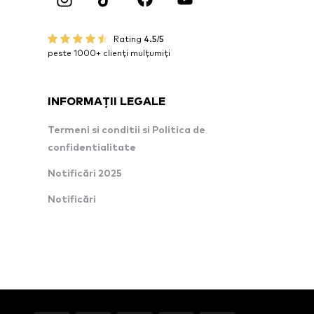
Rating
4.5/5
peste 1000+ clienți mulțumiți
INFORMAȚII LEGALE
Termeni si conditii si Politica de
confidentialitate
Notificări 2025
Notificări