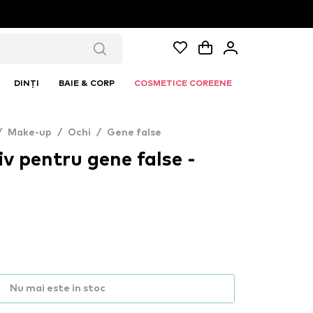
DINȚI
BAIE & CORP
COSMETICE COREENE
/
Make-up
/
Ochi
/
Gene false
 pentru gene false -
Nu mai este in stoc