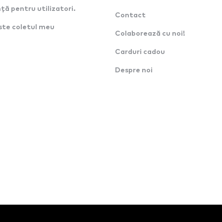
ță pentru utilizatori.
Contact
ste coletul meu
Colaborează cu noi!
Carduri cadou
Despre noi