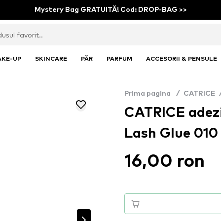
Mystery Bag GRATUITĂ! Cod: DROP-BAG >>
AKE-UP
SKINCARE
PĂR
PARFUM
ACCESORII & PENSULE
Prima pagina
/
CATRICE
CATRICE adeziv
Lash Glue 010
16,00 ron