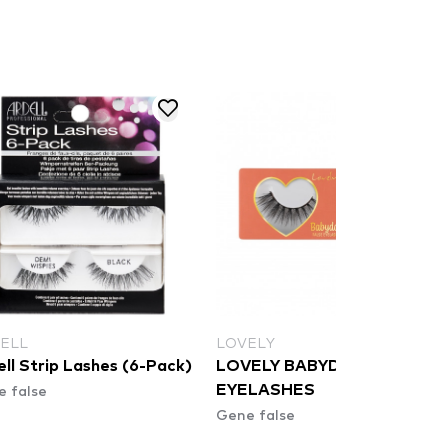
ELL
LOVELY
ll Strip Lashes (6-Pack)
LOVELY BABYDOLL FALSE
 false
EYELASHES
Gene false