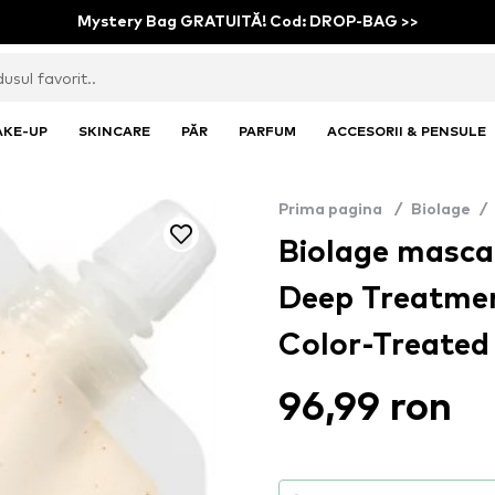
Mystery Bag GRATUITĂ! Cod: DROP-BAG >>
AKE-UP
SKINCARE
PĂR
PARFUM
ACCESORII & PENSULE
Prima pagina
/
Biolage
/
Biolage masca 
Deep Treatmen
Color-Treated
96,99 ron