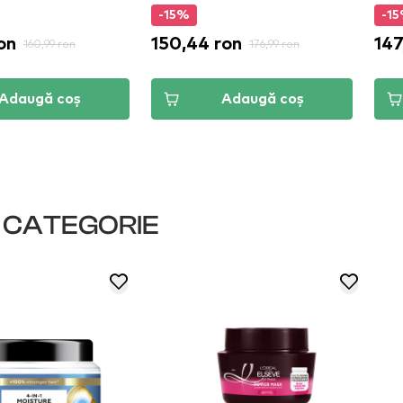
-15%
-1
on
150,44 ron
147
160,99 ron
176,99 ron
Adaugă coș
Adaugă coș
I CATEGORIE