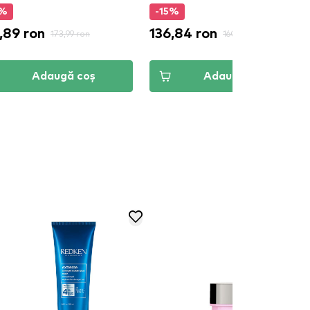
5%
-15%
,89 ron
136,84 ron
173,99 ron
160,99 ron
Adaugă coș
Adaugă coș