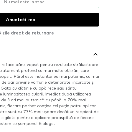
Nu mai este in stoc
Anuntati-ma
 zile drept de returnare
reface părul vopsit pentru rezultate strălucitoare
tratament profund cu mai multe utilizări, care
 vopsit. Părul este instantaneu mai puternic, cu mai
de păr previne vârfurile deteriorate, încurcate și
Gata cu clătirile cu apă rece sau săritul
luminozitatea culorii. Imediat după utilizarea
e de 3 ori mai puternic** cu până la 70% mai
nic, fiecare pachet conține cel puțin patru aplicari.
stre sunt cu 77% mai ușoare decât un recipient de
 sigilate pentru o aplicare proaspătă de fiecare
 sistem cu șamponul Biolage.