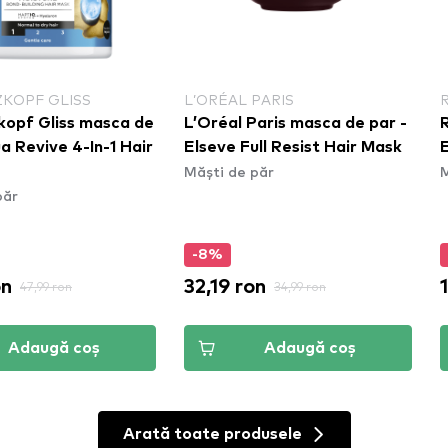
KOPF GLISS
L’ORÉAL PARIS
opf Gliss masca de
L’Oréal Paris masca de par -
a Revive 4-In-1 Hair
Elseve Full Resist Hair Mask
Măști de păr
M
păr
-8%
on
32,19 ron
47,99 ron
34,99 ron
Adaugă coș
Adaugă coș
Arată toate produsele