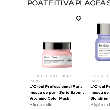
POATE ITI VA PLACEA S
L'ORÉAL PROFESSIONNEL
L'ORÉAL 
PARIS
PARIS
ca de par
L'Oréal Professionnel Paris
L'Oréal Pr
xtend
masca de par - Serie Expert
masca de 
s Anti-
Vitamino Color Mask
Blondifie
Măști de păr
Măști de p