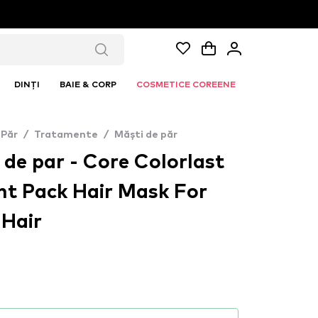
DINȚI
BAIE & CORP
COSMETICE COREENE
Păr
/
Tratamente
/
Măști de păr
de par - Core Colorlast
t Pack Hair Mask For
 Hair