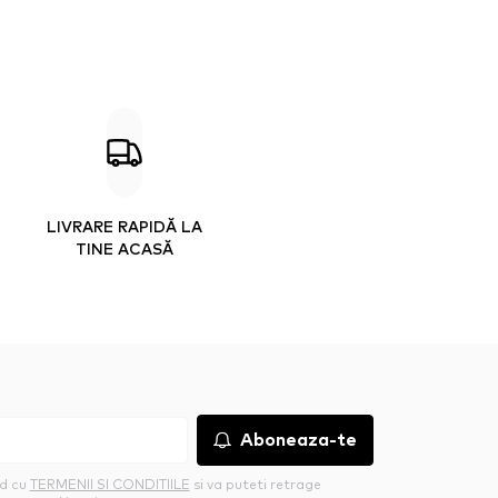
LIVRARE RAPIDĂ LA
TINE ACASĂ
Aboneaza-te
rd cu
TERMENII SI CONDITIILE
si va puteti retrage