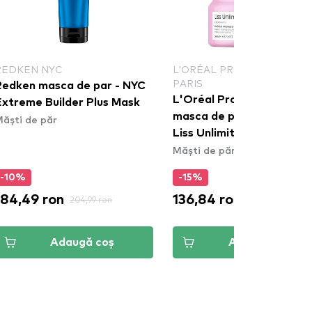
REDKEN NYC
L'ORÉAL PROFESSIONNEL
PARIS
Redken masca de par - NYC
L'Oréal Professionnel Par
Extreme Builder Plus Mask
masca de par - Serie Exp
ăști de păr
Liss Unlimited Mask
Măști de păr
-10%
-15%
184,49 ron
136,84 ron
204,99 ron
160,99 ron
Adaugă coș
Adaugă coș