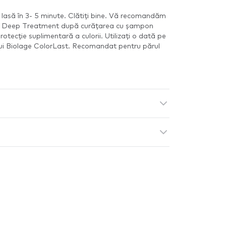
 lasă în 3- 5 minute. Clătiți bine. Vă recomandăm
ast Deep Treatment după curățarea cu șampon
otecție suplimentară a culorii. Utilizați o dată pe
ui Biolage ColorLast. Recomandat pentru părul