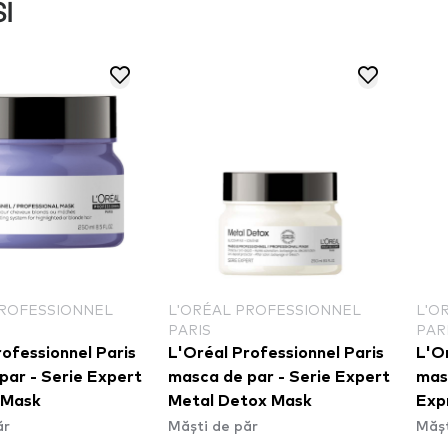
I
PROFESSIONNEL
L'ORÉAL PROFESSIONNEL
L'O
PARIS
PAR
ofessionnel Paris
L'Oréal Professionnel Paris
L'Or
par - Serie Expert
masca de par - Serie Expert
mas
r Mask
Metal Detox Mask
Exp
ăr
Măști de păr
Mășt
Moi