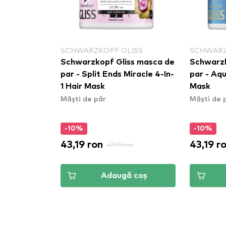
SCHWARZKOPF GLISS
SCHWARZ
Schwarzkopf Gliss masca de
Schwarzk
par - Split Ends Miracle 4-In-
par - Aqu
1 Hair Mask
Mask
Măști de păr
Măști de 
-10%
-10%
43,19 ron
43,19 r
47,99 ron
Adaugă coș