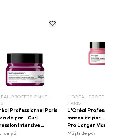
RÉAL PROFESSIONNEL
L'ORÉAL PROFESSIONNEL
IS
PARIS
éal Professionnel Paris
L'Oréal Professionnel Paris
ca de par - Curl
masca de par - Serie Expert
ression Intensive
Pro Longer Mask
i de păr
Măști de păr
sturizer Mask