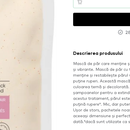
28
Descrierea produsului
Mască de păr care menține și 
și vibrante. Mască de păr cu 
menține și restabilește părul
puține ruperi. Această mască 
culoarea ternă și decolorată. 
șampoanelor pentru a extinde 
acestui tratament, părul est
puțină rupere*. Mic, dar puter
Ușor de stors, pachetele noa
aceeași dimensiune și perfect
dată.*dacă sunt utilizate ca