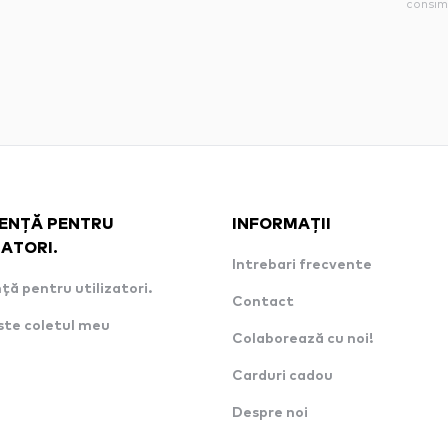
consim
ENȚĂ PENTRU
INFORMAȚII
ZATORI.
Intrebari frecvente
ță pentru utilizatori.
Contact
ste coletul meu
Colaborează cu noi!
Carduri cadou
Despre noi