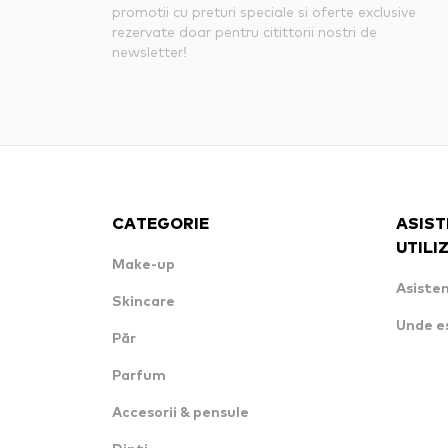
promotii cu preturi speciale si oferte exclusive
rezervate doar pentru citittorii nostri de
newsletter!
CATEGORIE
ASIST
UTILI
Make-up
Asisten
Skincare
Unde e
Păr
Parfum
Accesorii & pensule