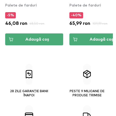
Palete de farduri
Palete de farduri
-5%
-40%
46,08 ron
48,50 ron
65,99 ron
109,99 ron
Adaugă coș
Adaugă coș
28 ZILE GARANȚIE BANII
PESTE 9 MILIOANE DE
ÎNAPOI
PRODUSE TRIMISE