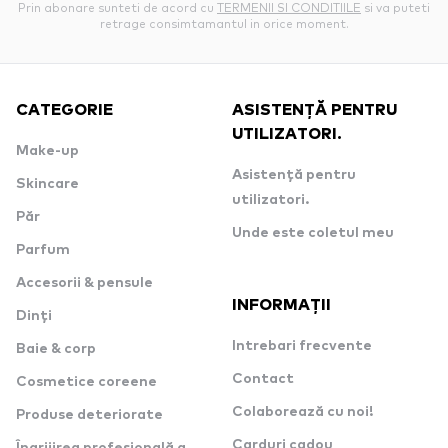
Prin abonare sunteti de acord cu
TERMENII SI CONDITIILE
si va puteti
retrage consimtamantul in orice moment.
CATEGORIE
ASISTENȚĂ PENTRU
UTILIZATORI.
Make-up
Asistență pentru
Skincare
utilizatori.
Păr
Unde este coletul meu
Parfum
Accesorii & pensule
INFORMAȚII
Dinți
Intrebari frecvente
Baie & corp
Contact
Cosmetice coreene
Colaborează cu noi!
Produse deteriorate
Carduri cadou
Îngrijirea profesională a