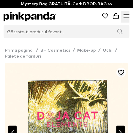
Mystery Bag GRATUITĂ! Cod: DROP-BAG >>
Prima pagina
/
BH Cosmetics
/
Make-up
/
Ochi
/
Palete de farduri