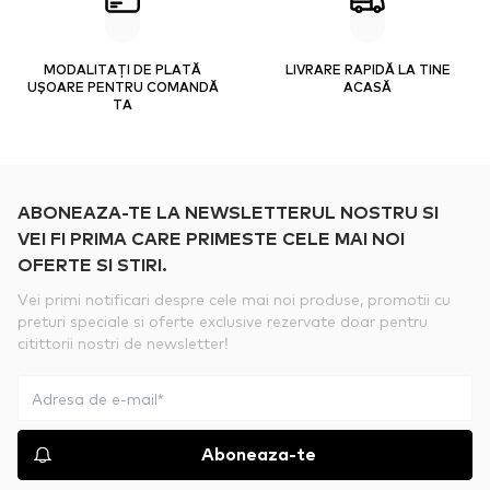
MODALITAȚI DE PLATĂ
LIVRARE RAPIDĂ LA TINE
UȘOARE PENTRU COMANDĂ
ACASĂ
TA
ABONEAZA-TE LA NEWSLETTERUL NOSTRU SI
VEI FI PRIMA CARE PRIMESTE CELE MAI NOI
OFERTE SI STIRI.
Vei primi notificari despre cele mai noi produse, promotii cu
preturi speciale si oferte exclusive rezervate doar pentru
citittorii nostri de newsletter!
Aboneaza-te