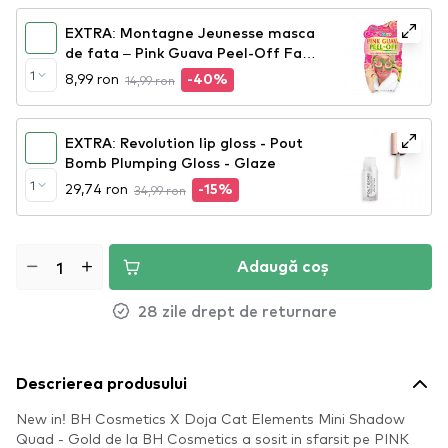
EXTRA: Montagne Jeunesse masca
de fata – Pink Guava Peel-Off Face
Mask
1
8,99 ron
14,99 ron
-40%
EXTRA: Revolution lip gloss - Pout
Bomb Plumping Gloss - Glaze
1
29,74 ron
34,99 ron
-15%
Adaugă coș
28 zile drept de returnare
Descrierea produsului
New in! BH Cosmetics X Doja Cat Elements Mini Shadow
Quad - Gold de la BH Cosmetics a sosit in sfarsit pe PINK