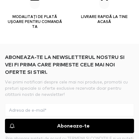
MODALITAȚI DE PLATĂ
LIVRARE RAPIDĂ LA TINE
UȘOARE PENTRU COMANDĂ
ACASĂ
TA
ABONEAZA-TE LA NEWSLETTERUL NOSTRU SI
VEI FI PRIMA CARE PRIMESTE CELE MAI NOI
OFERTE SI STIRI.
Vei primi notificari despre cele mai noi produse, promotii cu
preturi speciale si oferte exclusive rezervate doar pentru
citittorii nostri de newsletter!
Aboneaza-te
Prin abonare sunteti de acord cu
TERMENII SI CONDITIILE
si va puteti