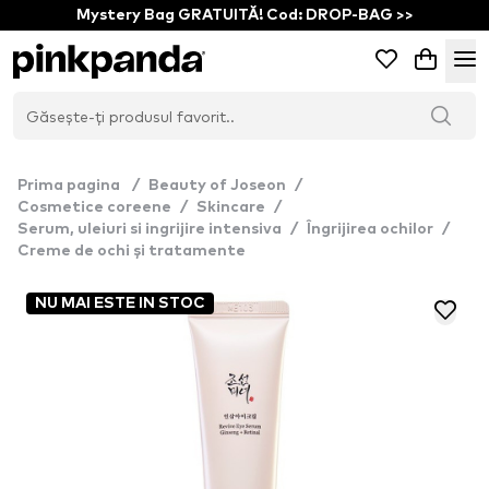
Mystery Bag GRATUITĂ! Cod: DROP-BAG >>
Prima pagina
/
Beauty of Joseon
/
Cosmetice coreene
/
Skincare
/
Serum, uleiuri si ingrijire intensiva
/
Îngrijirea ochilor
/
Creme de ochi și tratamente
NU MAI ESTE IN STOC