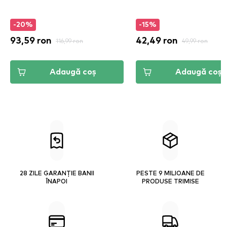
-20%
-15%
93,59 ron
116,99 ron
42,49 ron
49,99 ron
Adaugă coș
Adaugă coș
28 ZILE GARANȚIE BANII
PESTE 9 MILIOANE DE
ÎNAPOI
PRODUSE TRIMISE