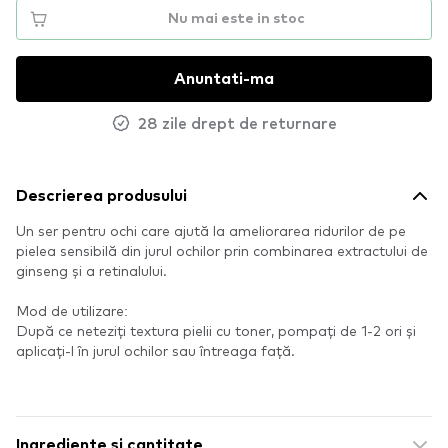
Nu mai este in stoc
Anuntati-ma
28 zile drept de returnare
Descrierea produsului
Un ser pentru ochi care ajută la ameliorarea ridurilor de pe
pielea sensibilă din jurul ochilor prin combinarea extractului de
ginseng și a retinalului.
Mod de utilizare:
După ce neteziți textura pielii cu toner, pompați de 1-2 ori și
aplicați-l în jurul ochilor sau întreaga față.
Ingrediente si cantitate