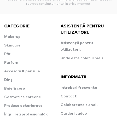
retrage consimtamantul in orice moment.
CATEGORIE
ASISTENȚĂ PENTRU
UTILIZATORI.
Make-up
Asistență pentru
Skincare
utilizatori.
Păr
Unde este coletul meu
Parfum
Accesorii & pensule
INFORMAȚII
Dinți
Intrebari frecvente
Baie & corp
Contact
Cosmetice coreene
Colaborează cu noi!
Produse deteriorate
Carduri cadou
Îngrijirea profesională a