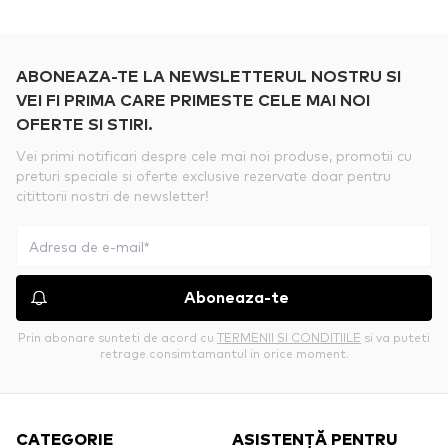
ABONEAZA-TE LA NEWSLETTERUL NOSTRU SI
VEI FI PRIMA CARE PRIMESTE CELE MAI NOI
OFERTE SI STIRI.
Vei primi notificari despre cele mai noi produse, promotii cu
preturi speciale si oferte exclusive rezervate doar pentru
citittorii nostri de newsletter!
Aboneaza-te
Prin abonare sunteti de acord cu
TERMENII SI CONDITIILE
si va puteti
retrage consimtamantul in orice moment.
CATEGORIE
ASISTENȚĂ PENTRU