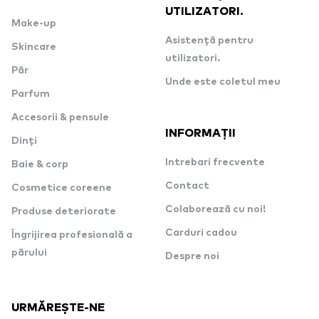
UTILIZATORI.
Make-up
Asistență pentru
Skincare
utilizatori.
Păr
Unde este coletul meu
Parfum
Accesorii & pensule
INFORMAȚII
Dinți
Intrebari frecvente
Baie & corp
Contact
Cosmetice coreene
Colaborează cu noi!
Produse deteriorate
Carduri cadou
Îngrijirea profesională a
părului
Despre noi
URMĂREȘTE-NE