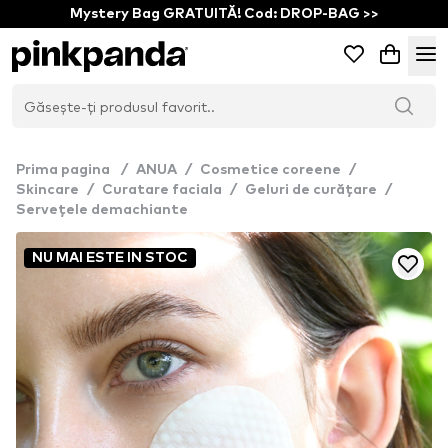
Mystery Bag GRATUITĂ! Cod: DROP-BAG >>
Prima pagina
/
ANUA
/
Cosmetice coreene
/
Skincare
/
Curatare faciala
/
Geluri de curățare
/
Servețele demachiante
NU MAI ESTE IN STOC