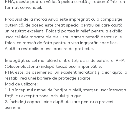
PHA, aceste pad-uri vă lasă pielea curată și radiantă într -un
format convenabil.
Produsul de la marca Anua este impregnat cu o compoziție
puternică, de aceea este creat special pentru cei care caută
un rezultat excelent. Folosiți partea în relief pentru a exfolia
ușor celulele moarte ale pielii sau partea netedă pentru a le
folosi ca mască de fata pentru a viza îngrijorări specifice.
Ajută la restabilirea unei bariere de protecție.
Îmbogățit cu cel mai blând dintre toți acizii de exfoliere, PHA
(Gluconolactona) îndepărtează ușor impuritățile.
PHA este, de asemenea, un excelent hidratant și chiar ajută la
restabilirea unei bariere de protecție sparte.
Mod de utilizare:
1. La începutul rutinei de îngrijire a pielii, ștergeți ușor întreaga
față, cu excepția zonei ochiului și a gurii.
2. Închideți capacul bine după utilizare pentru a preveni
uscarea.