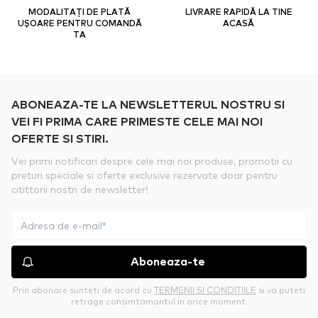
MODALITAȚI DE PLATĂ
LIVRARE RAPIDĂ LA TINE
UȘOARE PENTRU COMANDĂ
ACASĂ
TA
ABONEAZA-TE LA NEWSLETTERUL NOSTRU SI
VEI FI PRIMA CARE PRIMESTE CELE MAI NOI
OFERTE SI STIRI.
Vei primi notificari despre cele mai noi produse, promotii cu
preturi speciale si oferte exclusive rezervate doar pentru
citittorii nostri de newsletter!
Aboneaza-te
Prin abonare sunteti de acord cu
TERMENII SI CONDITIILE
si va puteti
retrage consimtamantul in orice moment.