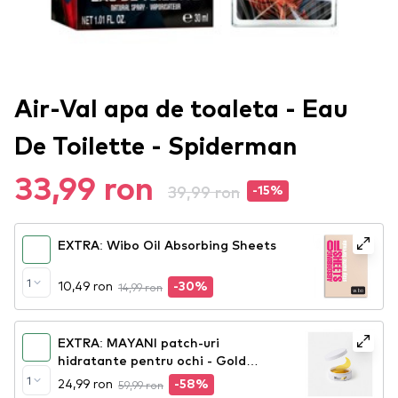
Air-Val apa de toaleta - Eau
De Toilette - Spiderman
33,99 ron
39,99 ron
-15%
EXTRA: Wibo Oil Absorbing Sheets
1
10,49 ron
14,99 ron
-30%
EXTRA: MAYANI patch-uri
hidratante pentru ochi - Gold
Hydrating Eye Patches
1
24,99 ron
59,99 ron
-58%