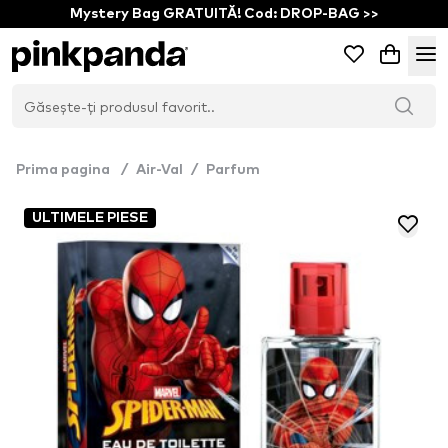
Mystery Bag GRATUITĂ! Cod: DROP-BAG >>
Prima pagina
/
Air-Val
/
Parfum
ULTIMELE PIESE