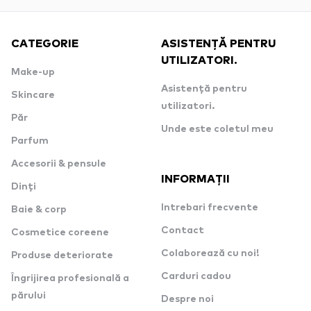
CATEGORIE
ASISTENȚĂ PENTRU
UTILIZATORI.
Make-up
Asistență pentru
Skincare
utilizatori.
Păr
Unde este coletul meu
Parfum
Accesorii & pensule
INFORMAȚII
Dinți
Intrebari frecvente
Baie & corp
Contact
Cosmetice coreene
Colaborează cu noi!
Produse deteriorate
Carduri cadou
Îngrijirea profesională a
părului
Despre noi